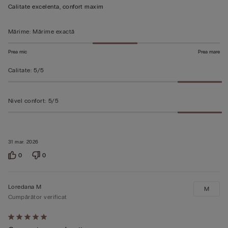
din
Calitate excelenta, confort maxim
5
Mărime
:
Mărime exactă
Prea mic
Prea mare
Calitate
:
5/5
Nivel confort
:
5/5
31 mar. 2026
0
0
Loredana M
M
Cumpărător verificat
Evaluat