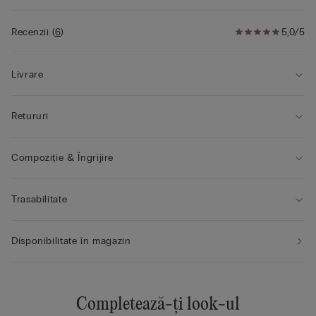
• Modelul are 175 cm înălțime și poartă mărimea S
Recenzii
(
6
)
5,0/5
Livrare
Retururi
Compoziție & Îngrijire
Trasabilitate
Disponibilitate în magazin
Completează-ți look-ul