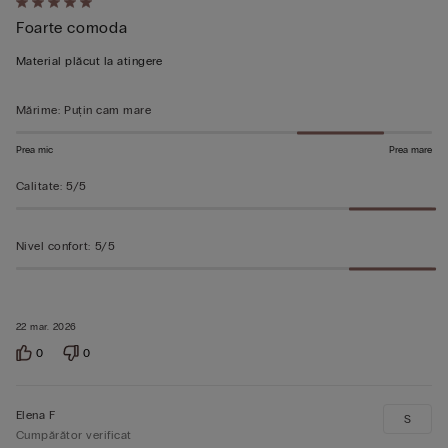
Evaluat
Foarte comoda
5
din
Material plăcut la atingere
5
Mărime
:
Puțin cam mare
Prea mic
Prea mare
Calitate
:
5/5
Nivel confort
:
5/5
22 mar. 2026
0
0
Elena F
S
Cumpărător verificat