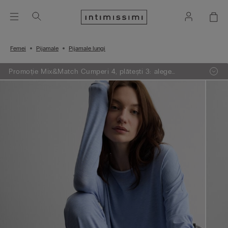
Femei
Pijamale
Pijamale lungi
Promoție Mix&Match Cumperi 4, plătești 3: alege
articolele preferate din tricotaje, pijamale și furouri,
adaugă 4 în coșul de cumpărături și plătești doar 3.