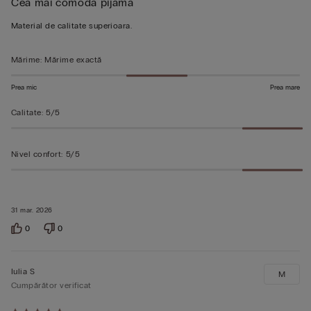
Cea mai comoda pijama
5
din
Material de calitate superioara.
5
Mărime
:
Mărime exactă
Prea mic
Prea mare
Calitate
:
5/5
Nivel confort
:
5/5
31 mar. 2026
0
0
Iulia S
M
Cumpărător verificat