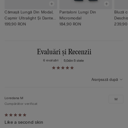
Cămașă Lungă Din Modal,
Pantaloni Lungi Din
Bluză 
Cașmir Ultralight Și Dante...
Micromodal
Deschis
199,90 RON
184,90 RON
239,90
Evaluări și Recenzii
6 evaluări
5,0
din 5 stele
Aranjează după
Loredana M
M
Cumpărător verificat
Evaluat
Like a second skin
5