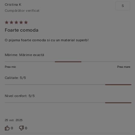
Cristina K
S
Cumpărător verificat
Evaluat
Foarte comoda
5
din
O pijama foarte comoda si cu un material superb!
5
Mărime
:
Mărime exactă
Prea mic
Prea mare
Calitate
:
5/5
Nivel confort
:
5/5
25 oct. 2025
0
0