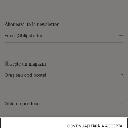
Abonează-te la newsletter
Găsește un magazin
Ghid de produse
Serviciul clienți
CONTINUAȚI FĂRĂ A ACCEPTA