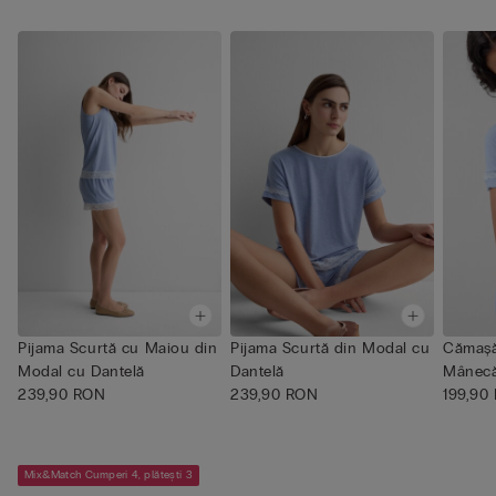
Pijama Scurtă cu Maiou din
Pijama Scurtă din Modal cu
Cămașă
Modal cu Dantelă
Dantelă
Mânecă 
239,90 RON
239,90 RON
din D...
199,90
Mix&Match Cumperi 4, plătești 3