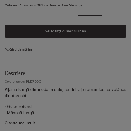
Culoare:
Albastru -
069k - Breeze Blue Melange
Selectați dimensiunea
Ghid de mărimi
Descriere
Cod produs: PLD700C
Pijama lungă din modal moale, cu finisaje romantice cu volănaș
din dantelă.
• Guler rotund
• Mânecă lungă
• Pantaloni drepți
Citește mai mult
• Potrivire obișnuită