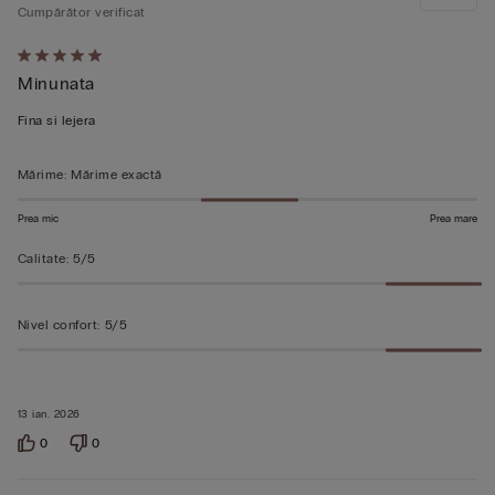
Cumpărător verificat
Evaluat
Minunata
5
din
Fina si lejera
5
Mărime
:
Mărime exactă
Prea mic
Prea mare
Calitate
:
5/5
Nivel confort
:
5/5
13 ian. 2026
0
0