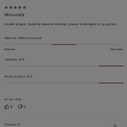
Evaluat
Minunata
5
din
model dragut, material absolut minunat, placut la atingere si la purtare
5
Mărime
:
Mărime exactă
Prea mic
Prea mare
Calitate
:
5/5
Nivel confort
:
5/5
25 feb. 2026
0
0
Claudia A
M