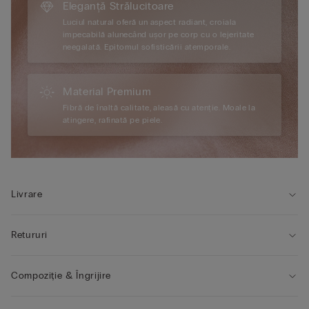
Eleganță Strălucitoare
Luciul natural oferă un aspect radiant, croiala
impecabilă alunecând ușor pe corp cu o lejeritate
neegalată. Epitomul sofisticării atemporale.
Material Premium
Fibră de înaltă calitate, aleasă cu atenție. Moale la
atingere, rafinată pe piele.
Livrare
Retururi
Compoziție & Îngrijire