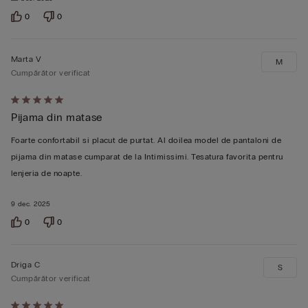
0
0
Marta V
M
Cumpărător verificat
Evaluat
Pijama din matase
5
din
Foarte confortabil si placut de purtat. Al doilea model de pantaloni de
5
pijama din matase cumparat de la Intimissimi. Tesatura favorita pentru
lenjeria de noapte.
9 dec. 2025
0
0
Driga C
S
Cumpărător verificat