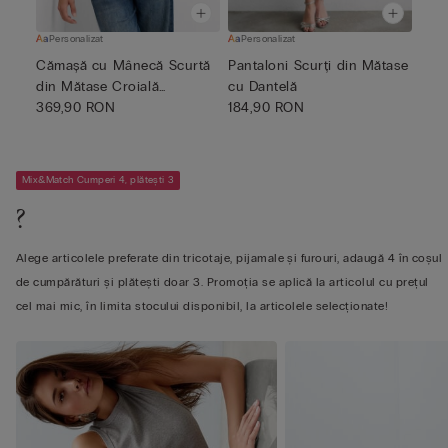
Personalizat
Personalizat
Cămașă cu Mânecă Scurtă
Pantaloni Scurți din Mătase
din Mătase Croială
cu Dantelă
Bărbăte...
369,90 RON
184,90 RON
Mix&Match Cumperi 4, plătești 3
?
Alege articolele preferate din tricotaje, pijamale și furouri, adaugă 4 în coșul
de cumpărături și plătești doar 3. Promoția se aplică la articolul cu prețul
cel mai mic, în limita stocului disponibil, la articolele selecționate!