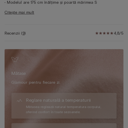
• Modelul are 175 cm înălțime și poartă mărimea S
Sustenabilitate
Mătasea acestui articol este certificată
Citește mai mult
Bluesign.
Recenzii
(
9
)
4,8/5
Mătase
Glamour pentru fiecare zi.
Reglare naturală a temperaturii
Mătasea reglează natural temperatura corpului,
oferind confort în toate sezoanele.