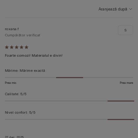
Aranjează după
roxana f
S
Cumpărător verificat
Evaluat
5
Foarte comozi! Materialul e divin!
din
5
Mărime
:
Mărime exactă
Prea mic
Prea mare
Calitate
:
5/5
Nivel confort
:
5/5
22 dec. 2025