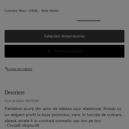
Culoare:
Bleu -
060k - Blue Water
Selectați dimensiunea
Personalizează
Ghid de mărimi
Descriere
Cod produs: PDC92A
Pantaloni scurți din satin de mătase ușor elasticizat, finisați cu
un elegant profil la baza piciorului, care, în funcție de culoarea
aleasă, poate fi în contrast cromatic sau ton pe ton.
• Croială obișnuită