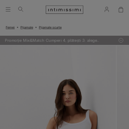
Femei
Pijamale
Pijamale scurte
Promoție Mix&Match Cumperi 4, plătești 3: alege
articolele preferate din tricotaje, pijamale și furouri,
adaugă 4 în coșul de cumpărături și plătești doar 3.