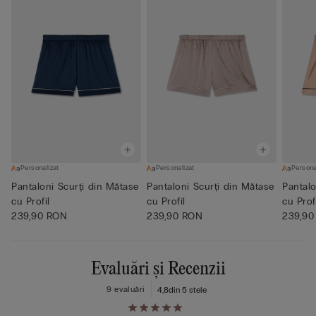
Personalizat
Personalizat
Persona
Pantaloni Scurți din Mătase
Pantaloni Scurți din Mătase
Pantalo
cu Profil
cu Profil
cu Prof
239,90 RON
239,90 RON
239,90
Evaluări și Recenzii
9 evaluări
4,8
din 5 stele