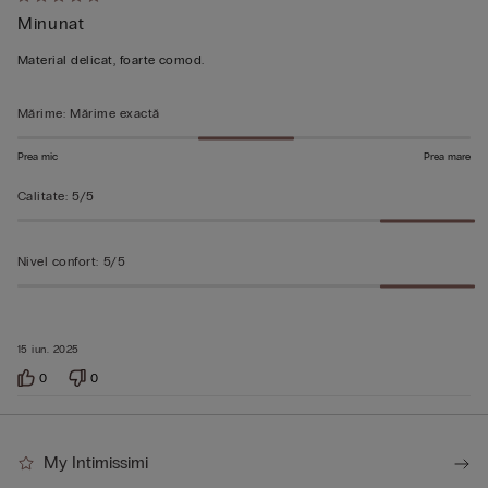
Evaluat
Minunat
5
din
Material delicat, foarte comod.
5
Mărime
:
Mărime exactă
Prea mic
Prea mare
Calitate
:
5/5
Nivel confort
:
5/5
15 iun. 2025
0
0
My Intimissimi