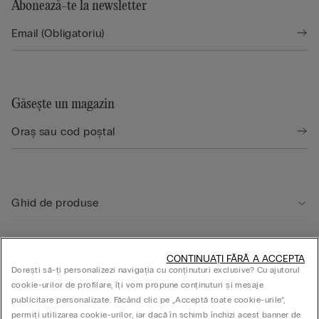
Abonează-te la newsletter
Găsește un magazin
Ghid de produse
Serviciul clienți
CONTINUAȚI FĂRĂ A ACCEPTA
Dorești să-ți personalizezi navigația cu conținuturi exclusive? Cu ajutorul
cookie-urilor de profilare, îți vom propune conținuturi și mesaje
ASPECTE JURIDICE
publicitare personalizate. Făcând clic pe „Acceptă toate cookie-urile”,
permiți utilizarea cookie-urilor, iar dacă în schimb închizi acest banner de