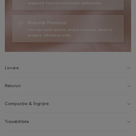
neegalată. Epitomul sofisticării atemporale.
Material Premium
Fibră de înaltă calitate, aleasă cu atenție. Moale la
atingere, rafinată pe piele.
Livrare
Retururi
Compoziție & Îngrijire
Trasabilitate