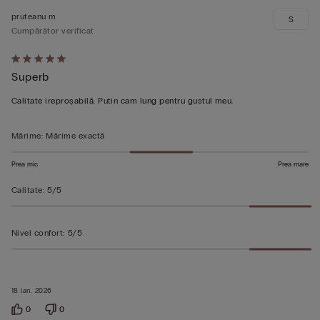
pruteanu m
S
Cumpărător verificat
Evaluat
Superb
5
din
Calitate ireproșabilă. Putin cam lung pentru gustul meu.
5
Mărime
:
Mărime exactă
Prea mic
Prea mare
Calitate
:
5/5
Nivel confort
:
5/5
18 ian. 2026
0
0