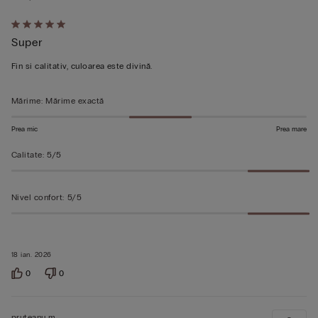
Evaluat
Super
5
din
Fin si calitativ, culoarea este divină.
5
Mărime
:
Mărime exactă
Prea mic
Prea mare
Calitate
:
5/5
Nivel confort
:
5/5
18 ian. 2026
0
0
pruteanu m