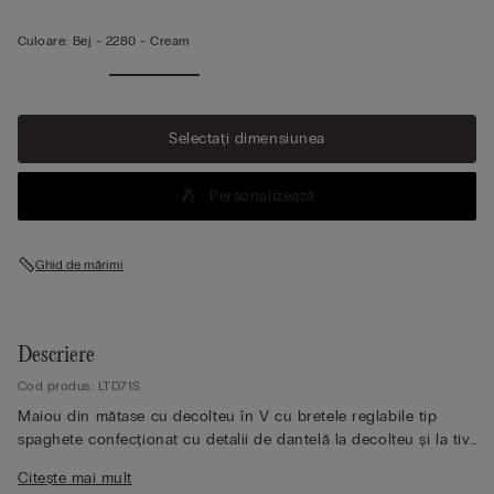
Culoare:
Bej -
2280 - Cream
Vezi mai
mult
Selectați dimensiunea
Personalizează
Ghid de mărimi
Descriere
Cod produs: LTD71S
Maiou din mătase cu decolteu în V cu bretele reglabile tip
spaghete confecționat cu detalii de dantelă la decolteu și la tiv.
Perfect ca lenjerie și sub jachetă. Modelul are o înălțime de 179
Citește mai mult
cm și poartă mărimea S.