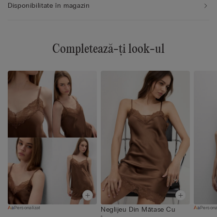
Disponibilitate în magazin
Completează-ți look-ul
Personalizat
Persona
Neglijeu Din Mătase Cu