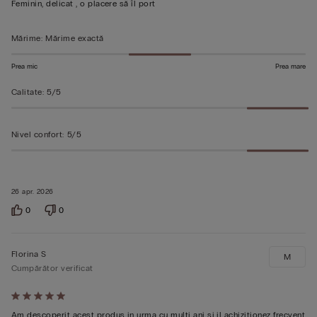
Feminin, delicat , o placere să îl port
5
Mărime
:
Mărime exactă
Prea mic
Prea mare
Calitate
:
5/5
Nivel confort
:
5/5
26 apr. 2026
0
0
Florina S
M
Cumpărător verificat
Evaluat
5
Am descoperit acest produs in urma cu multi ani si il achizitionez frecvent