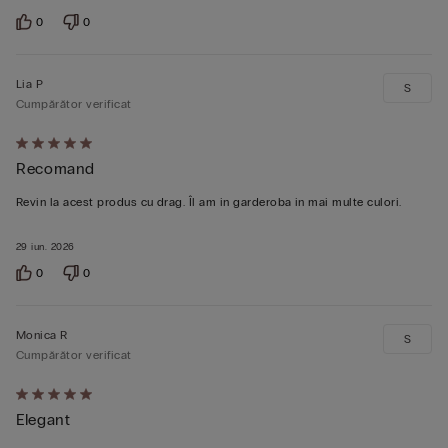
0
0
Lia P
S
Cumpărător verificat
Evaluat
Recomand
5
din
Revin la acest produs cu drag. Îl am in garderoba in mai multe culori.
5
29 iun. 2026
0
0
Monica R
S
Cumpărător verificat
Evaluat
Elegant
5
din