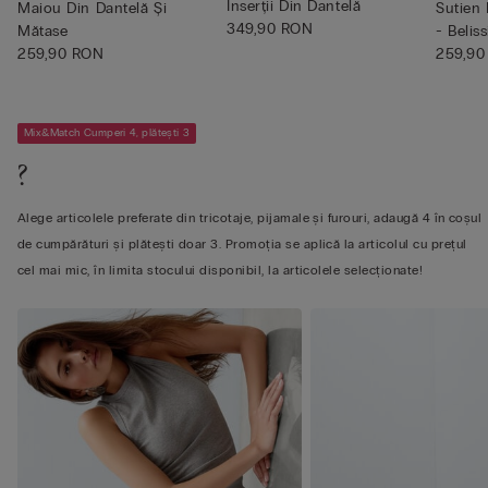
Înserții Din Dantelă
Maiou Din Dantelă Și
Sutien
349,90 RON
Mătase
- Belis
259,90 RON
259,90
Mix&Match Cumperi 4, plătești 3
?
Alege articolele preferate din tricotaje, pijamale și furouri, adaugă 4 în coșul
de cumpărături și plătești doar 3. Promoția se aplică la articolul cu prețul
cel mai mic, în limita stocului disponibil, la articolele selecționate!