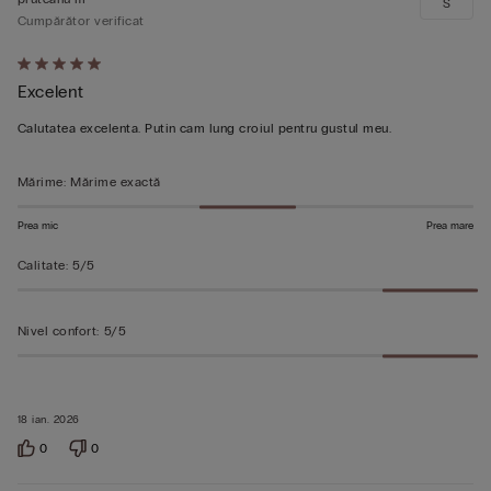
S
Cumpărător verificat
Evaluat
Excelent
5
din
Calutatea excelenta. Putin cam lung croiul pentru gustul meu.
5
Mărime
:
Mărime exactă
Prea mic
Prea mare
Calitate
:
5/5
Nivel confort
:
5/5
18 ian. 2026
0
0