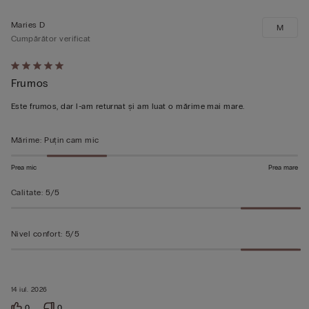
Maries D
M
Cumpărător verificat
Evaluat
Frumos
5
din
Este frumos, dar l-am returnat și am luat o mărime mai mare.
5
Mărime
:
Puțin cam mic
Prea mic
Prea mare
Calitate
:
5/5
Nivel confort
:
5/5
14 iul. 2026
0
0