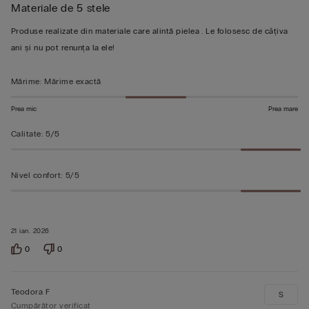
Materiale de 5 stele
5
din
Produse realizate din materiale care alintă pielea . Le folosesc de câțiva
5
ani și nu pot renunța la ele!
Mărime
:
Mărime exactă
Prea mic
Prea mare
Calitate
:
5/5
Nivel confort
:
5/5
21 ian. 2026
0
0
Teodora F
S
Cumpărător verificat