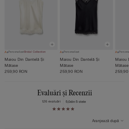
Personalizat
Bridal Collection
Personalizat
Persona
Maiou Din Dantelă Și
Maiou Din Dantelă Și
Maiou 
Mătase
Mătase
Mătase
259,90 RON
259,90 RON
259,90
Evaluări și Recenzii
126 evaluări
5,0
din 5 stele
Aranjează după