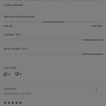
din
in alta culoare.
5
Mărime
:
Mărime exactă
Prea mic
Prea mare
Calitate
:
5/5
Nivel confort
:
5/5
2 feb. 2026
0
0
Cristina P
L
Cumpărător verificat
Evaluat