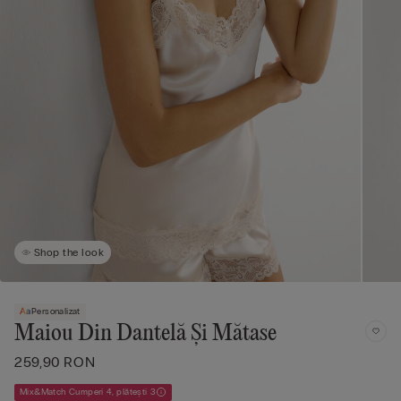
Shop the look
Personalizat
Maiou Din Dantelă Și Mătase
259,90 RON
Mix&Match Cumperi 4, plătești 3