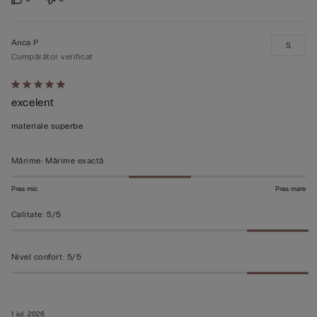
Anca P
S
Cumpărător verificat
Evaluat
excelent
5
din
materiale superbe
5
Mărime
:
Mărime exactă
Prea mic
Prea mare
Calitate
:
5/5
Nivel confort
:
5/5
1 iul. 2026