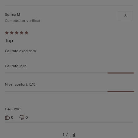
Sorina M
S
Cumpărător verificat
Evaluat
Top
5
din
Calitate excelenta
5
Calitate
:
5/5
Nivel confort
:
5/5
1 dec. 2025
0
0
1
4
…