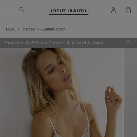
Femei
Pijamale
Pijamale scurte
Promoție Mix&Match Cumperi 4, plătești 3: alege
articolele preferate din tricotaje, pijamale și furouri,
adaugă 4 în coșul de cumpărături și plătești doar 3.