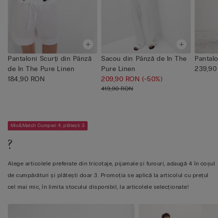
Pantaloni Scurți din Pânză
Sacou din Pânză de In The
Pantalo
de In The Pure Linen
Pure Linen
239,90
184,90 RON
209,90 RON
(-50%)
419,90 RON
Mix&Match Cumperi 4, plătești 3
?
Alege articolele preferate din tricotaje, pijamale și furouri, adaugă 4 în coșul
de cumpărături și plătești doar 3. Promoția se aplică la articolul cu prețul
cel mai mic, în limita stocului disponibil, la articolele selecționate!