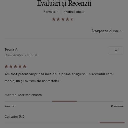
Evaluări și Recenzii
7 evaluări
4,4
din 5 stele
Aranjează după
Teona A
M
Cumpărător verificat
Evaluat
5
Am fost plăcut surprinsă încă de la prima atingere – materialul este
din
moale, fin și extrem de confortabil.
5
Mărime
:
Mărime exactă
Prea mic
Prea mare
Calitate
:
5/5