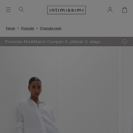
Femei
Pijamale
Pijamale lungi
Promoție Mix&Match Cumperi 4, plătești 3: alege
articolele preferate din tricotaje, pijamale și furouri,
adaugă 4 în coșul de cumpărături și plătești doar 3.