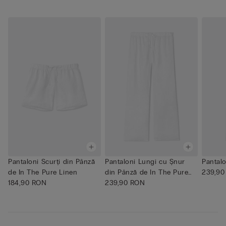
Pantaloni Scurți din Pânză
Pantaloni Lungi cu Șnur
Pantalo
de In The Pure Linen
din Pânză de In The Pure
239,90
184,90 RON
L...
239,90 RON