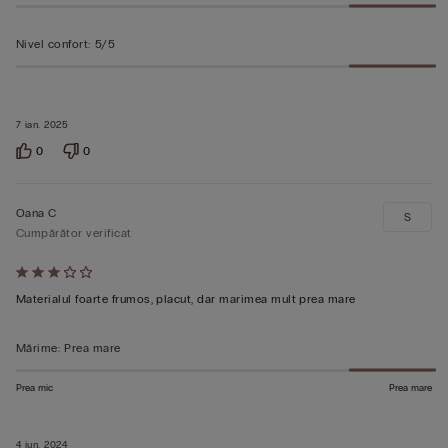
Nivel confort
:
5/5
7 ian. 2025
0
0
Oana C
S
Cumpărător verificat
Evaluat
3
Materialul foarte frumos, placut, dar marimea mult prea mare
din
5
Mărime
:
Prea mare
Prea mic
Prea mare
4 iun. 2024