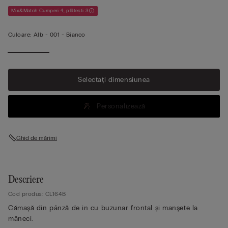
Mix&Match Cumperi 4, plătești 3
Culoare:
Alb -
001 - Bianco
Selectați dimensiunea
Personalizează
Ghid de mărimi
Descriere
Cod produs: CL164B
Cămașă din pânză de in cu buzunar frontal și manșete la
mâneci.