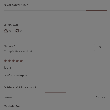
Nivel confort
:
5/5
28 iun. 2025
0
0
Nadea T
S
Cumpărător verificat
Evaluat
bun
5
din
conform asteptari
5
Mărime
:
Mărime exactă
Prea mic
Prea mare
Calitate
:
5/5