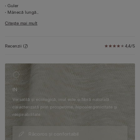
• Guler
• Mânecă lungă
• Închidere cu nasturi în partea centrală
Citește mai mult
• Platcă cu pliu în partea din spate
• Potrivire obișnuită
• In 100%
• Modelul are 175 cm înălțime și poartă mărimea S
Recenzii
(
7
)
4,4/5
IN
Versatilă și ecologică, inul este o fibră naturală
caracterizată prin prospețime, hipoalergenicitate și
respirabilitate.
Răcoros și confortabil