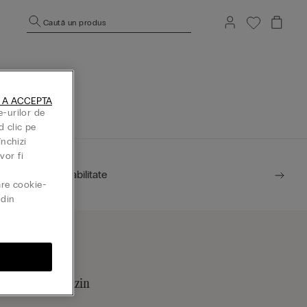
Caută un produs
rincipală.
 A ACCEPTA
e-urilor de
d clic pe
închizi
vor fi
Sustenabilitate
are cookie-
din
ăsește un magazin