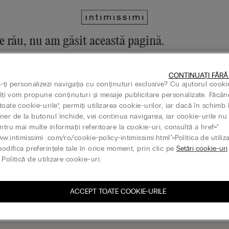
e rău, nu am găsit această pagină.
operi în continuare colecția noastră din meniu sau accesând pagina p
CONTINUAȚI FĂRĂ
la pagina principală
ă-ți personalizezi navigația cu conținuturi exclusive? Cu ajutorul cooki
, îți vom propune conținuturi și mesaje publicitare personalizate. Făcân
oate cookie-urile”, permiți utilizarea cookie-urilor, iar dacă în schimb 
ner de la butonul închide, vei continua navigarea, iar cookie-urile nu 
ntru mai multe informații referitoare la cookie-uri, consultă a href="
Gift card
ww.intimissimi .com/ro/cookie-policy-intimissimi.html">Politica de utiliz
modifica preferințele tale în orice moment, prin clic pe
Setări cookie-uri
Politică de utilizare cookie-uri.
ACCEPT TOATE COOKIE-URILE
ază-te la newsletter
G