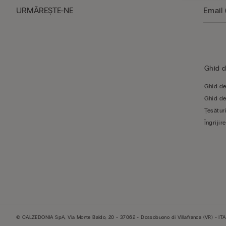
URMĂREŞTE-NE
Ghid 
Ghid de
Ghid de
Țesături
Îngrijire
© CALZEDONIA SpA, Via Monte Baldo, 20 - 37062 - Dossobuono di Villafranca (VR) - ITA