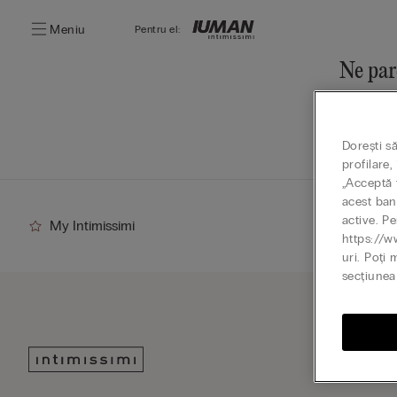
Meniu
Pentru el:
Ne par
Poți desc
Mergi 
Dorești s
profilare
„Acceptă t
acest ban
active. Pe
My Intimissimi
https://w
uri. Poți 
secțiunea 
Abone