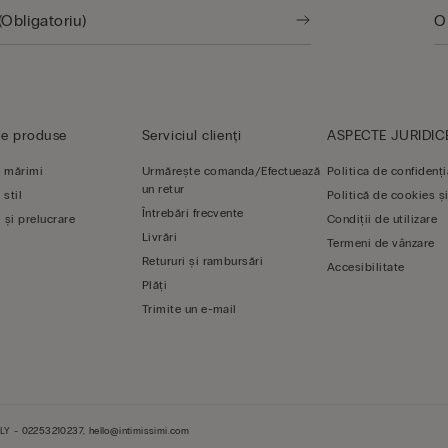
de produse
Serviciul clienți
ASPECTE JURIDIC
 mărimi
Urmărește comanda/Efectuează
Politica de confidenți
un retur
 stil
Politică de cookies și
Întrebări frecvente
 și prelucrare
Condiții de utilizare
Livrări
Termeni de vânzare
Retururi și rambursări
Accesibilitate
Plăți
Trimite un e-mail
LY - 02253210237, hello@intimissimi.com