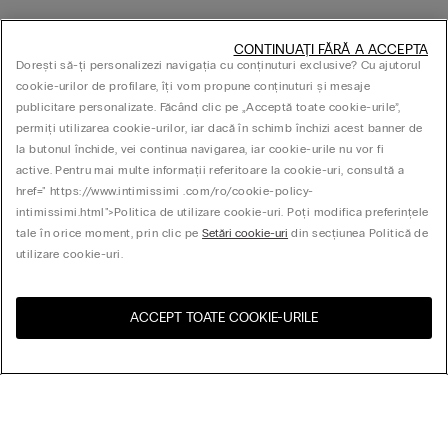
CONTINUAȚI FĂRĂ A ACCEPTA
Dorești să-ți personalizezi navigația cu conținuturi exclusive? Cu ajutorul
cookie-urilor de profilare, îți vom propune conținuturi și mesaje
publicitare personalizate. Făcând clic pe „Acceptă toate cookie-urile”,
permiți utilizarea cookie-urilor, iar dacă în schimb închizi acest banner de
la butonul închide, vei continua navigarea, iar cookie-urile nu vor fi
active. Pentru mai multe informații referitoare la cookie-uri, consultă a
href=" https://www.intimissimi .com/ro/cookie-policy-
intimissimi.html">Politica de utilizare cookie-uri. Poți modifica preferințele
tale în orice moment, prin clic pe
Setări cookie-uri
din secțiunea Politică de
utilizare cookie-uri.
ACCEPT TOATE COOKIE-URILE
Vizitează magazinul online
United States
pentru țara ta: