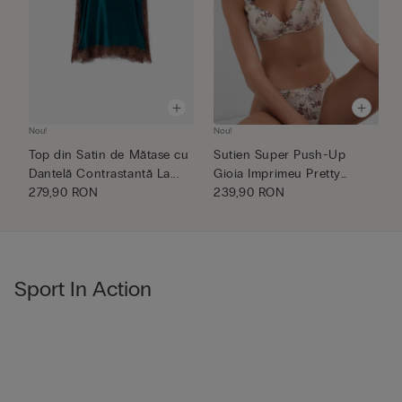
Nou!
Nou!
N
Top din Satin de Mătase cu
Sutien Super Push-Up
S
Dantelă Contrastantă La...
Gioia Imprimeu Pretty
L
279,90 RON
Flowers
239,90 RON
2
Sport In Action