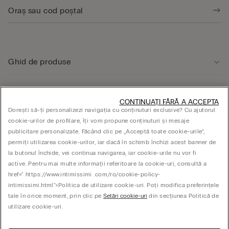
Ghid de produse
Serviciul clienți
CONTINUAȚI FĂRĂ A ACCEPTA
Dorești să-ți personalizezi navigația cu conținuturi exclusive? Cu ajutorul
cookie-urilor de profilare, îți vom propune conținuturi și mesaje
ASPECTE JURIDICE
publicitare personalizate. Făcând clic pe „Acceptă toate cookie-urile”,
permiți utilizarea cookie-urilor, iar dacă în schimb închizi acest banner de
la butonul închide, vei continua navigarea, iar cookie-urile nu vor fi
Companie
active. Pentru mai multe informații referitoare la cookie-uri, consultă a
href=" https://www.intimissimi .com/ro/cookie-policy-
intimissimi.html">Politica de utilizare cookie-uri. Poți modifica preferințele
tale în orice moment, prin clic pe
Setări cookie-uri
din secțiunea Politică de
© CALZEDONIA SpA, Via Monte Baldo, 20 - 37062 - Dossobuono di Villafranca (VR) -
utilizare cookie-uri.
ITALY - 02253210237, hello@intimissimi.com