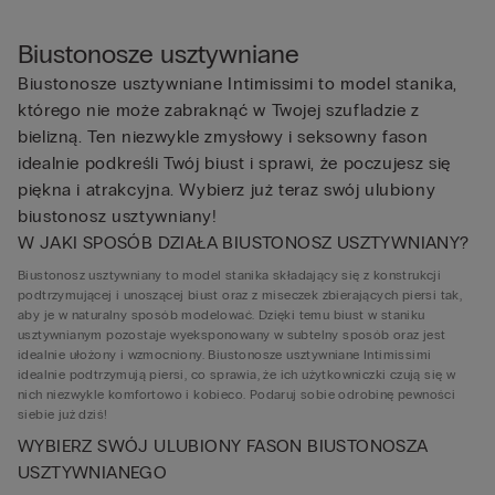
Biustonosze usztywniane
Biustonosze usztywniane Intimissimi to model stanika,
którego nie może zabraknąć w Twojej szufladzie z
bielizną. Ten niezwykle zmysłowy i seksowny fason
idealnie podkreśli Twój biust i sprawi, że poczujesz się
piękna i atrakcyjna. Wybierz już teraz swój ulubiony
biustonosz usztywniany!
W JAKI SPOSÓB DZIAŁA BIUSTONOSZ USZTYWNIANY?
Biustonosz usztywniany to model stanika składający się z konstrukcji
podtrzymującej i unoszącej biust oraz z miseczek zbierających piersi tak,
aby je w naturalny sposób modelować. Dzięki temu biust w staniku
usztywnianym pozostaje wyeksponowany w subtelny sposób oraz jest
idealnie ułożony i wzmocniony. Biustonosze usztywniane Intimissimi
idealnie podtrzymują piersi, co sprawia, że ich użytkowniczki czują się w
nich niezwykle komfortowo i kobieco. Podaruj sobie odrobinę pewności
siebie już dziś!
WYBIERZ SWÓJ ULUBIONY FASON BIUSTONOSZA
USZTYWNIANEGO