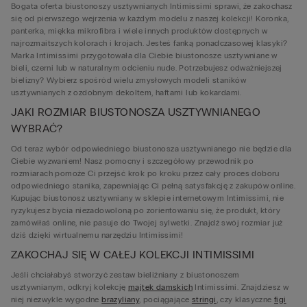
Bogata oferta biustonoszy usztywnianych Intimissimi sprawi, że zakochasz
się od pierwszego wejrzenia w każdym modelu z naszej kolekcji! Koronka,
panterka, miękka mikrofibra i wiele innych produktów dostępnych w
najrozmaitszych kolorach i krojach. Jesteś fanką ponadczasowej klasyki?
Marka Intimissimi przygotowała dla Ciebie biustonosze usztywniane w
bieli, czerni lub w naturalnym odcieniu nude. Potrzebujesz odważniejszej
bielizny? Wybierz spośród wielu zmysłowych modeli staników
usztywnianych z ozdobnym dekoltem, haftami lub kokardami.
JAKI ROZMIAR BIUSTONOSZA USZTYWNIANEGO
WYBRAĆ?
Od teraz wybór odpowiedniego biustonosza usztywnianego nie będzie dla
Ciebie wyzwaniem! Nasz pomocny i szczegółowy przewodnik po
rozmiarach pomoże Ci przejść krok po kroku przez cały proces doboru
odpowiedniego stanika, zapewniając Ci pełną satysfakcję z zakupów online.
Kupując biustonosz usztywniany w sklepie internetowym Intimissimi, nie
ryzykujesz bycia niezadowoloną po zorientowaniu się, że produkt, który
zamówiłaś online, nie pasuje do Twojej sylwetki. Znajdź swój rozmiar już
dziś dzięki wirtualnemu narzędziu Intimissimi!
ZAKOCHAJ SIĘ W CAŁEJ KOLEKCJI INTIMISSIMI
Jeśli chciałabyś stworzyć zestaw bieliźniany z biustonoszem
usztywnianym, odkryj kolekcję
majtek damskich
Intimissimi. Znajdziesz w
niej niezwykle wygodne
brazyliany
, pociągające
stringi
, czy klasyczne
figi