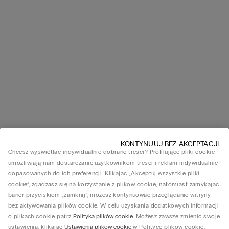
KONTYNUUJ BEZ AKCEPTACJI
Chcesz wyświetlać indywidualnie dobrane treści? Profilujące pliki cookie
umożliwiają nam dostarczanie użytkownikom treści i reklam indywidualnie
dopasowanych do ich preferencji. Klikając „Akceptuj wszystkie pliki
cookie”, zgadzasz się na korzystanie z plików cookie, natomiast zamykając
baner przyciskiem „zamknij”, możesz kontynuować przeglądanie witryny
bez aktywowania plików cookie. W celu uzyskania dodatkowych informacji
o plikach cookie patrz
Polityka plików cookie
. Możesz zawsze zmienić swoje
ustawienia, klikając
Ustawienia plików cookie
w Polityce plików cookie.