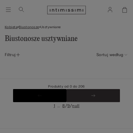
Kobieta
Biustonosze
Usztywniane
Biustonosze usztywniane
Filtruj
Sortuj według
Produkty od 0 do 206
...
/
/
1
8
9
null