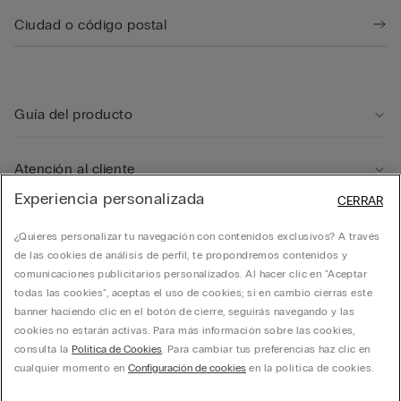
Guía del producto
Atención al cliente
Experiencia personalizada
CERRAR
Departamento legal
¿Quieres personalizar tu navegación con contenidos exclusivos? A través
de las cookies de análisis de perfil, te propondremos contenidos y
comunicaciones publicitarios personalizados. Al hacer clic en "Aceptar
Empresa
todas las cookies", aceptas el uso de cookies; si en cambio cierras este
banner haciendo clic en el botón de cierre, seguirás navegando y las
cookies no estarán activas. Para más información sobre las cookies,
consulta la
Política de Cookies
. Para cambiar tus preferencias haz clic en
cualquier momento en
Configuración de cookies
en la política de cookies.
CALZMEXICO. Todos los derechos reservados.
hello@intimissimi.com