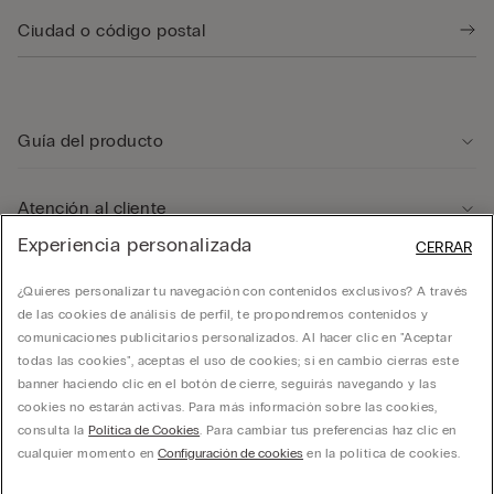
Guía del producto
Atención al cliente
Experiencia personalizada
CERRAR
Departamento legal
¿Quieres personalizar tu navegación con contenidos exclusivos? A través
de las cookies de análisis de perfil, te propondremos contenidos y
comunicaciones publicitarios personalizados. Al hacer clic en "Aceptar
Empresa
todas las cookies", aceptas el uso de cookies; si en cambio cierras este
banner haciendo clic en el botón de cierre, seguirás navegando y las
cookies no estarán activas. Para más información sobre las cookies,
consulta la
Política de Cookies
. Para cambiar tus preferencias haz clic en
cualquier momento en
Configuración de cookies
en la política de cookies.
CALZMEXICO. Todos los derechos reservados.
hello@intimissimi.com