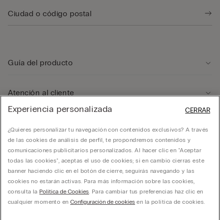
Guía del producto
Atención al cliente
Experiencia personalizada
CERRAR
Departamento legal
¿Quieres personalizar tu navegación con contenidos exclusivos? A través
de las cookies de análisis de perfil, te propondremos contenidos y
comunicaciones publicitarios personalizados. Al hacer clic en "Aceptar
Empresa
todas las cookies", aceptas el uso de cookies; si en cambio cierras este
banner haciendo clic en el botón de cierre, seguirás navegando y las
cookies no estarán activas. Para más información sobre las cookies,
consulta la
Política de Cookies
. Para cambiar tus preferencias haz clic en
cualquier momento en
Configuración de cookies
en la política de cookies.
CALZMEXICO. Todos los derechos reservados.
hello@intimissimi.com