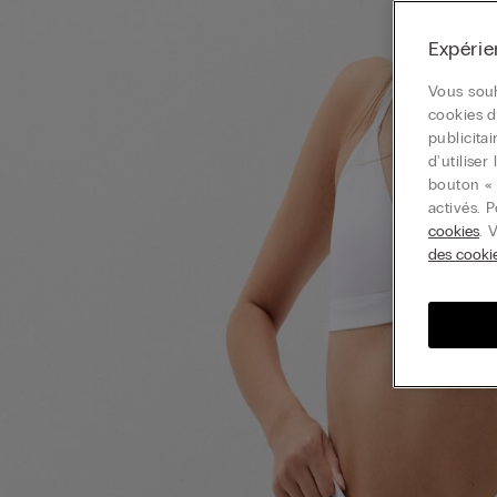
Expérie
Vous souh
cookies d
publicita
d'utilise
bouton « 
activés. 
cookies
. 
des cooki