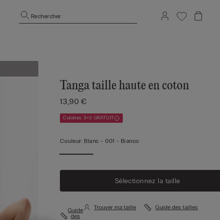
Rechercher
Tanga taille haute en coton
13,90 €
Culottes 3+3 GRATUIT
Couleur:
Blanc -
001 - Bianco
Sélectionnez la taille
Trouver ma taille
Guide des tailles
Guide
des