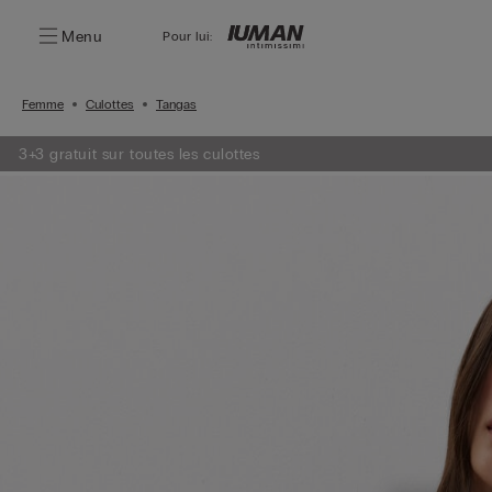
Menu
Pour lui:
Femme
Culottes
Tangas
3+3 gratuit sur toutes les culottes