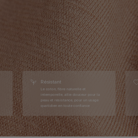
Résistant
Le coton, fibre naturelle et
intemporelle, allie douceur pour la
peau et résistance, pour un usage
quotidien en toute confiance