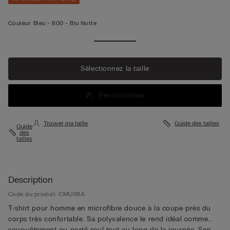
Couleur:
Bleu -
800 - Blu Notte
Sélectionnez la taille
Personnalisez
Trouver ma taille
Guide des tailles
Guide
des
tailles
Description
Code du produit: CMU08A
T-shirt pour homme en microfibre douce à la coupe près du
corps très confortable. Sa polyvalence le rend idéal comme
sous-vêtement ou porté seul tout au long de la journée. Son