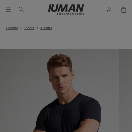
Homme
Tricots
T-shirts