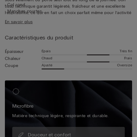
• Col rond
tissu technique garantit légèreté, fraîcheur et une excellente
• Manches courtes
respirabilité, ce qui en fait un choix parfait même pour l’activité
• Coupe ajustée
sportive.
En savoir plus
• Le mannequin mesure 1,85 m et porte une taille L
Caractéristiques du produit
Épais
Très fin
Épaisseur
Chaud
Frais
Chaleur
Ajusté
Oversize
Coupe
Microfibre
Matière technique légère, respirante et durable.
Douceur et confort