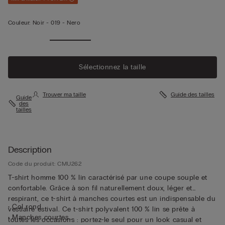
Couleur:
Noir -
019 - Nero
Sélectionnez la taille
Trouver ma taille
Guide des tailles
Guide
des
tailles
Description
Code du produit: CMU262
T-shirt homme 100 % lin caractérisé par une coupe souple et
confortable. Grâce à son fil naturellement doux, léger et
respirant, ce t-shirt à manches courtes est un indispensable du
• Col rond
vestiaire estival. Ce t-shirt polyvalent 100 % lin se prête à
• Manches courtes
toutes les occasions : portez-le seul pour un look casual et