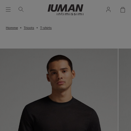
Homme
Tricots
T-shirts