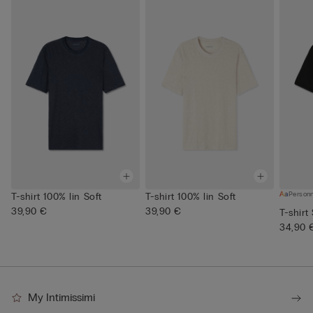
Personn
T-shirt 100% lin Soft
T-shirt 100% lin Soft
39,90 €
39,90 €
T-shirt 
34,90 
My Intimissimi