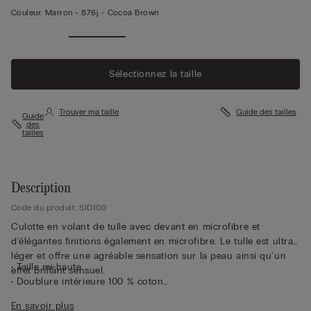
Couleur:
Marron -
876j - Cocoa Brown
Sélectionnez la taille
Trouver ma taille
Guide des tailles
Guide
des
tailles
Description
Code du produit: SID100
Culotte en volant de tulle avec devant en microfibre et
d'élégantes finitions également en microfibre. Le tulle est ultra-
léger et offre une agréable sensation sur la peau ainsi qu'un
• Taille mi-haute
effet brillant sensuel.
• Doublure intérieure 100 % coton
• Coupe ajustée
En savoir plus
• Le mannequin mesure 1,75 m et porte une taille S