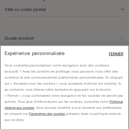
Guide produit
Expérience personnalisée
FERMER
Service client
Vous souhaitez personnaliser votre navigation avec des contenus
exclusifs ? Avec les cookies de profilage, nous pouvons vous offrir des
Données légales
contenus et des communications publicitaires personnalisées. En cliquant
sur « Accepter tous les cookies », vous acceptez d'utiliser les cookies. Si
au contraire, vous fermez cette bannière en appuyant sur le bouton
Société
« Fermer », vous continuerez votre navigation et les cookies ne seront pas
activés. Pour plus d'informations sur les cookies, consultez notre
Politique
relative aux cookies
. Vous pouvez modifier à tout moment vos préférences
en cliquant sur
Paramètres des cookies
présents dans la politique relative
© CALZEDONIA SpA, Via Monte Baldo, 20 - 37062 - Dossobuono di Villafranca (VR) -
aux cookies.
ITALY - 02253210237, hello@intimissimi.com