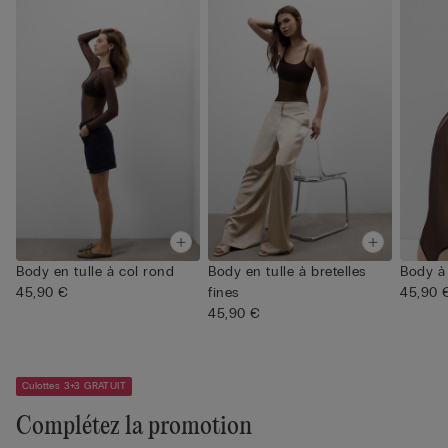
Body en tulle à col rond
Body en tulle à bretelles
Body à 
45,90 €
fines
45,90 
45,90 €
Culottes 3+3 GRATUIT
Complétez la promotion