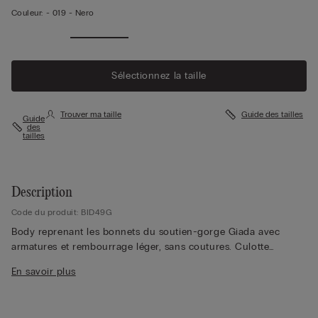
Couleur:
-
019 - Nero
Sélectionnez la taille
Trouver ma taille
Guide des tailles
Guide
des
tailles
Description
Code du produit: BID49G
Body reprenant les bonnets du soutien-gorge Giada avec
armatures et rembourrage léger, sans coutures. Culotte
invisible sans couture et fermeture à boutons pression.
En savoir plus
Bretelles élastiques entièrement réglables et amovibles. L'idéal
sous une veste ou sous un t-shirt transparent.
La mannequin mesure 1,75 m et porte la taille 2B / 75B / 34B /