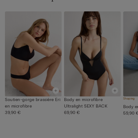
Shaping
Soutien-gorge brassière Eri
Body en microfibre
en microfibre
Ultralight SEXY BACK
Body en
39,90 €
69,90 €
59,90 