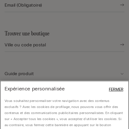
Trouver une boutique
Guide produit
Expérience personnalisée
FERMER
Service client
Vous souhaitez personnaliser votre navigation avec des contenus
exclusifs ? Avec les cookies de profilage, nous pouvons vous offrir des
Données légales
contenus et des communications publicitaires personnalisées. En cliquant
sur « Accepter tous les cookies », vous acceptez d'utiliser les cookies. Si
au contraire, vous fermez cette bannière en appuyant sur le bouton
Société