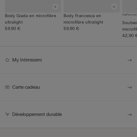
Personn
Body Giada en microfibre
Body Francesca en
ultralight
microfibre ultralight
Soutie
59,90 €
59,90 €
microfi
42,90 
My Intimissimi
Carte cadeau
Développement durable