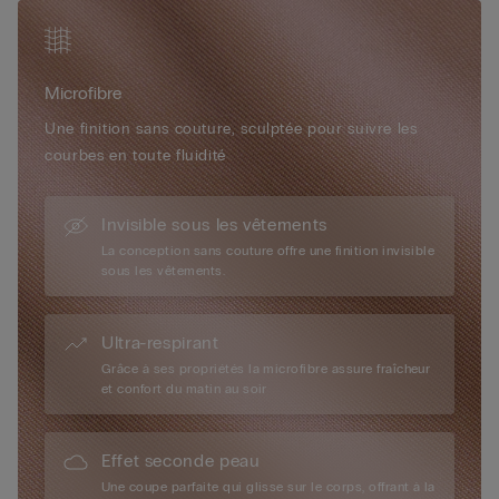
85B / 42B.
La microfibre Intimissimi est tout simplement unique pour ses
nombreuses vertus qui la caractérisent : elle a un toucher très
Microfibre
doux et ultrafin, est enveloppante et soyeuse, presque
impalpable, procurant un effet « seconde peau ». Imperceptible
Une finition sans couture, sculptée pour suivre les
au porté, elle est idéale pour toutes les femmes, tous les jours
courbes en toute fluidité
et en toute occasion.
Invisible sous les vêtements
La conception sans couture offre une finition invisible
sous les vêtements.
Ultra-respirant
Grâce à ses propriétés la microfibre assure fraîcheur
et confort du matin au soir
Effet seconde peau
Une coupe parfaite qui glisse sur le corps, offrant à la