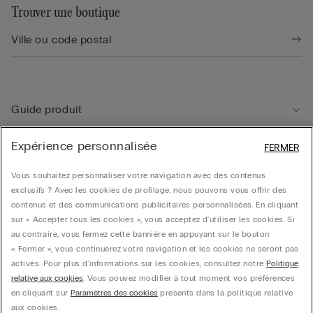
Trouver une boutique
Guide produit
Expérience personnalisée
FERMER
Service client
Vous souhaitez personnaliser votre navigation avec des contenus
exclusifs ? Avec les cookies de profilage, nous pouvons vous offrir des
Données légales
contenus et des communications publicitaires personnalisées. En cliquant
sur « Accepter tous les cookies », vous acceptez d'utiliser les cookies. Si
au contraire, vous fermez cette bannière en appuyant sur le bouton
Société
« Fermer », vous continuerez votre navigation et les cookies ne seront pas
activés. Pour plus d'informations sur les cookies, consultez notre
Politique
relative aux cookies
. Vous pouvez modifier à tout moment vos préférences
en cliquant sur
Paramètres des cookies
présents dans la politique relative
© CALZEDONIA SpA, Via Monte Baldo, 20 - 37062 - Dossobuono di Villafranca (VR) -
aux cookies.