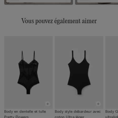
Vous pouvez également aimer
Body en dentelle et tulle
Body style débardeur avec
Body G
Pretty Flowers
coton Ultra-léger
ultralig