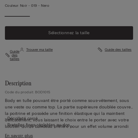
Couleur:
Noir -
019 - Nero
Sélectionnez la taille
Trouver ma taille
Guide des tailles
Guide
des
tailles
Description
Code du produit: BOD101S
Body en tulle pouvant être porté comme sous-vêtement, sous
une veste ou comme top. La partie supérieure doublée couvre
la poitrine et possède une finition élastique qui la maintient
• Décolleté carré
délicatement, vous laissant le choix entre le porter avec votre
• Bretelles fines réglables au dos
soutien-gorge bandeau préféré pour un effet volume arrondi
• Partie supérieure doublée en coton légèrement élastique
ou seul lors de vos moments de détente. Son tissu opaque et
En savoir plus
• Modèle tanga