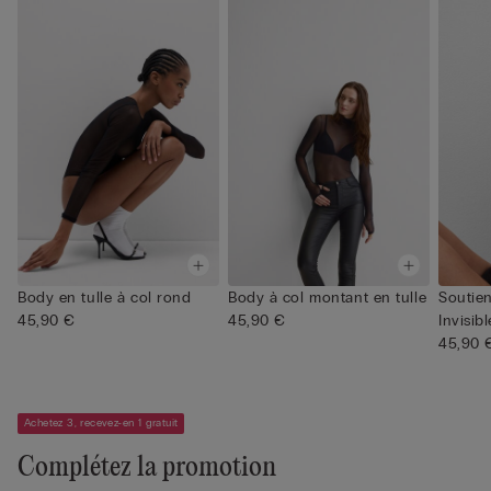
Body en tulle à col rond
Body à col montant en tulle
Soutie
45,90 €
45,90 €
Invisib
45,90 
Achetez 3, recevez-en 1 gratuit
Complétez la promotion