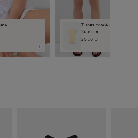
lamé
T-shirt côtelé manches cour
Superior
25,90 €