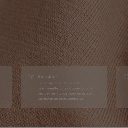
Résistant
Le coton, fibre naturelle et
intemporelle, allie douceur pour la
peau et résistance, pour un usage
quotidien en toute confiance