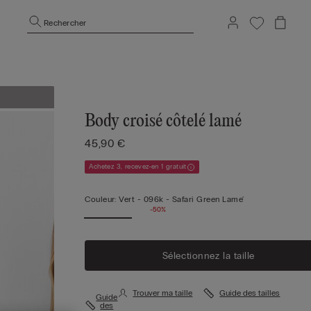
Rechercher
Body croisé côtelé lamé
45,90 €
Achetez 3, recevez-en 1 gratuit
Couleur:
Vert -
096k - Safari Green Lame'
-50%
Sélectionnez la taille
Trouver ma taille
Guide des tailles
Guide
des