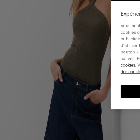
Expérie
Vous souh
cookies d
publicita
d'utilise
bouton « 
activés. 
cookies
. 
des cooki