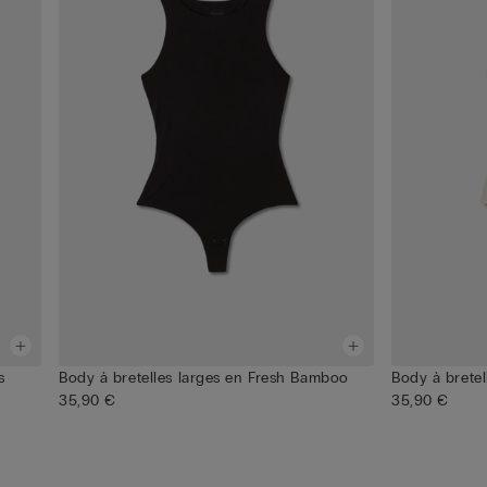
s
Body à bretelles larges en Fresh Bamboo
Body à brete
35,90 €
35,90 €