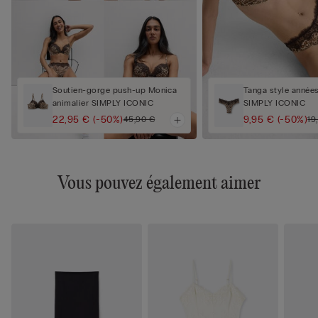
Soutien-gorge push-up Monica
Tanga style années
animalier SIMPLY ICONIC
SIMPLY ICONIC
22,95 €
(-50%)
9,95 €
(-50%)
45,90 €
19
Vous pouvez également aimer