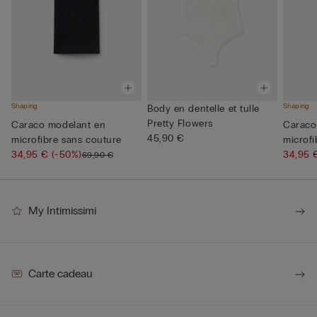
Shaping
Shaping
Body en dentelle et tulle
Pretty Flowers
Caraco modelant en
Caraco
45,90 €
microfibre sans couture
microfi
34,95 €
(-50%)
34,95
69,90 €
My Intimissimi
Carte cadeau