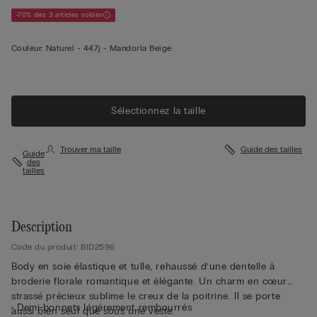
-70% dès 3 articles soldés
Couleur:
Naturel -
447j - Mandorla Beige
Sélectionnez la taille
Trouver ma taille
Guide des tailles
Guide
des
tailles
Description
Code du produit: BID2596
Body en soie élastique et tulle, rehaussé d’une dentelle à
broderie florale romantique et élégante. Un charm en cœur
strassé précieux sublime le creux de la poitrine. Il se porte
• Demi-bonnets légèrement rembourrés
aussi bien seul que sous une veste.