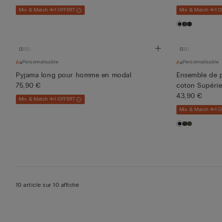
Mix & Match 4+1 OFFERT
Mix & Match 4+1 
Personnalisable
Personnalisable
Pyjama long pour homme en modal
Ensemble de 
75,90 €
coton Supérie.
43,90 €
Mix & Match 4+1 OFFERT
Mix & Match 4+1 
10 article sur 10 affiché