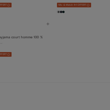
OFFERT
Mix & Match 4+1 OFFERT
pyjama court homme 100 %
..
OFFERT