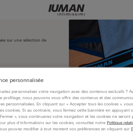
sée sur une sélection de
nce personnalisée
aitez personnaliser votre navigation avec des contenus exclusifs ? Av
e profilage, nous pouvons vous offrir des contenus et des communic
ires personnalisées. En cliquant sur « Accepter tous les cookies », vou
r les cookies. Si au contraire, vous fermez cette bannière en appuyant s
Fermer », vous continuerez votre navigation et les cookies ne seront 
Pour plus d'informations sur les cookies, consultez notre
Politique relat
Vous pouvez modifier à tout moment vos préférences en cliquant sur