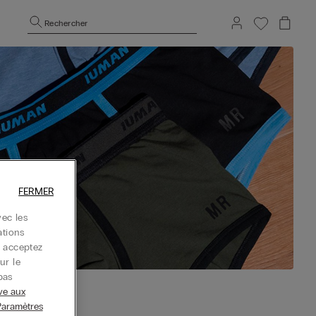
Rechercher
FERMER
ec les
ations
s acceptez
ur le
pas
ive aux
Paramètres