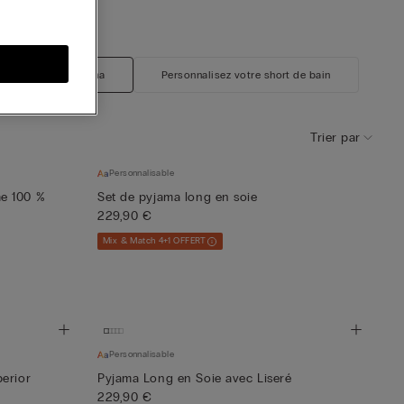
nalisez votre pyjama
Personnalisez votre short de bain
Trier par
Personnalisable
e 100 %
Set de pyjama long en soie
229,90 €
Mix & Match 4+1 OFFERT
Personnalisable
erior
Pyjama Long en Soie avec Liseré
229,90 €