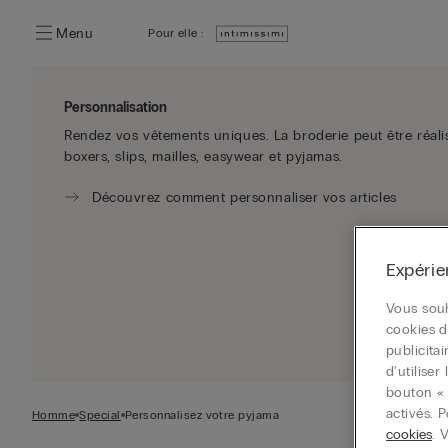
Menu
Pour elle :
Personnalisation
Rendez vos vêtements uniques. La broderie peut être réali
boxers, slips, mailles, easywear et pyjamas.
Découvrez comment personnaliser vos articles
Expérie
Vous souh
cookies d
publicita
d'utilise
bouton « 
activés. 
Homme
Special
Personnalisez votre pyjama
cookies
. 