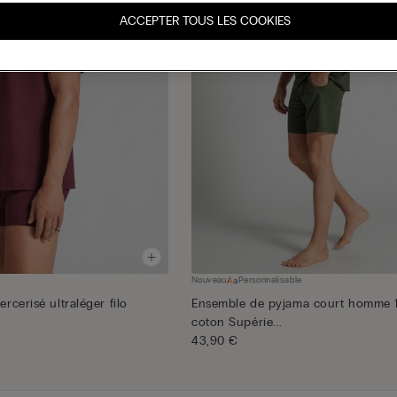
ACCEPTER TOUS LES COOKIES
Nouveau
Personnalisable
ercerisé ultraléger filo
Ensemble de pyjama court homme 
coton Supérie...
43,90 €