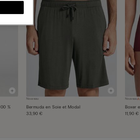
Nouveau
Nouveau
100 %
Bermuda en Soie et Modal
Boxer e
33,90 €
11,90 €