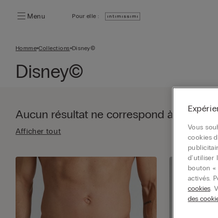
Menu
Pour elle :
Homme
Collections
Disney©
Disney©
Expérie
Aucun résultat ne correspond à votre re
Vous souh
Afficher tout
cookies d
publicita
d'utilise
bouton « 
activés. 
cookies
. 
des cooki