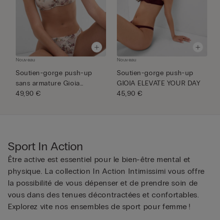
Nouveau
Nouveau
N
Soutien-gorge push-up
Soutien-gorge push-up
S
sans armature Gioia
GIOIA ELEVATE YOUR DAY
b
imprimé ...
49,90 €
45,90 €
4
Sport In Action
Être active est essentiel pour le bien-être mental et
physique. La collection In Action Intimissimi vous offre
la possibilité de vous dépenser et de prendre soin de
vous dans des tenues décontractées et confortables.
Explorez vite nos ensembles de sport pour femme !