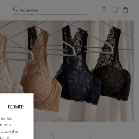
Rechercher
FERMER
ec les
ations
s acceptez
ur le