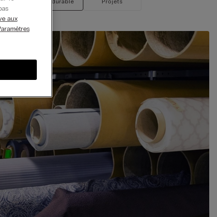
Collection durable
Projets
pas
ive aux
Paramètres