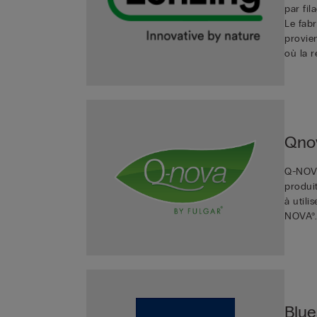
par fil
Le fabr
provien
où la 
Qnov
Q-NOVA
produi
à utili
NOVA®
Blue