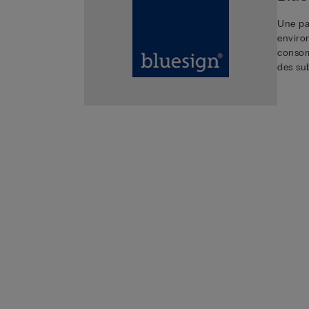
Une par
environ
consom
des su