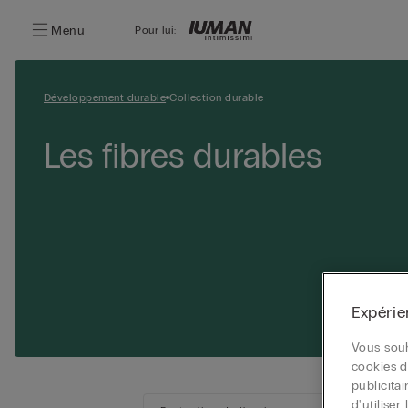
Menu
Pour lui:
Développement durable
Collection durable
Les fibres durables
Expérie
Vous souh
cookies d
publicita
d'utilise