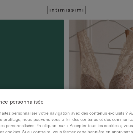
nce personnalisée
aitez personnaliser votre navigation avec des contenus exclusifs ? Av
e profilage, nous pouvons vous offrir des contenus et des communic
ires personnalisées. En cliquant sur « Accepter tous les cookies », vou
r les cookies. Si au contraire, vous fermez cette bannière en appuyant s