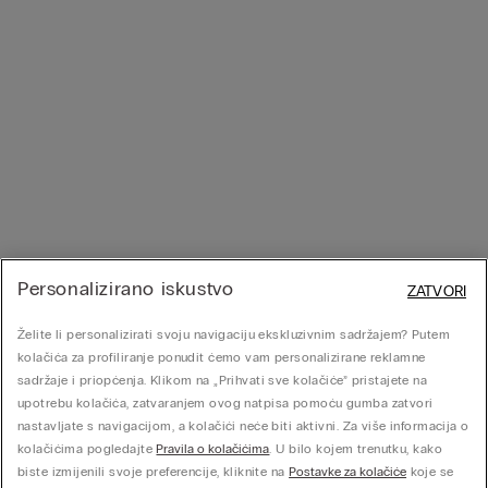
Personalizirano iskustvo
ZATVORI
Želite li personalizirati svoju navigaciju ekskluzivnim sadržajem? Putem
kolačića za profiliranje ponudit ćemo vam personalizirane reklamne
sadržaje i priopćenja. Klikom na „Prihvati sve kolačiće” pristajete na
upotrebu kolačića, zatvaranjem ovog natpisa pomoću gumba zatvori
nastavljate s navigacijom, a kolačići neće biti aktivni. Za više informacija o
kolačićima pogledajte
Pravila o kolačićima
. U bilo kojem trenutku, kako
biste izmijenili svoje preferencije, kliknite na
Postavke za kolačiće
koje se