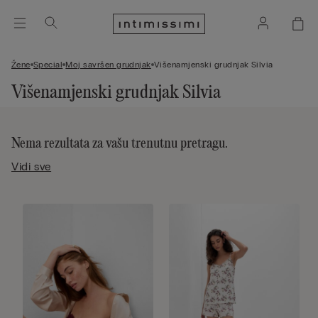
Žene
Special
Moj savršen grudnjak
Višenamjenski grudnjak Silvia
Višenamjenski grudnjak Silvia
Nema rezultata za vašu trenutnu pretragu.
Vidi sve