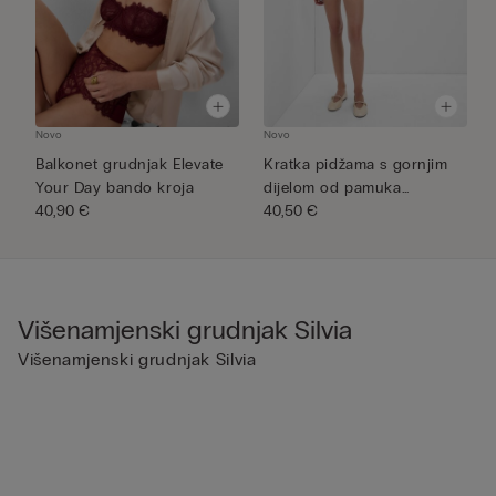
Novo
Novo
N
Balkonet grudnjak Elevate
Kratka pidžama s gornjim
B
Your Day bando kroja
dijelom od pamuka
č
40,90 €
Superio...
40,50 €
3
Višenamjenski grudnjak Silvia
Višenamjenski grudnjak Silvia