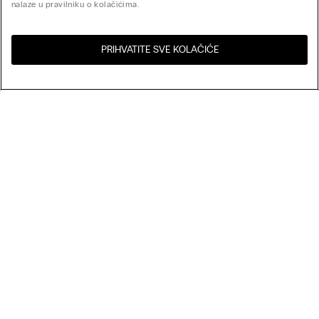
nalaze u pravilniku o kolačićima.
PRIHVATITE SVE KOLAČIĆE
Posjeti online trgovinu za
Sjedinjene Države
Vašu zemlju:
My Intimissimi
Darovna kartica
Održivost