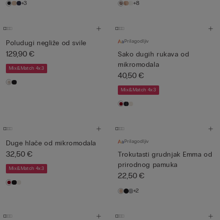
+3
+8
Prilagodljiv
Poludugi negliže od svile
129,90 €
Sako dugih rukava od
mikromodala
Mix&Match 4x3
40,50 €
Mix&Match 4x3
Prilagodljiv
Duge hlače od mikromodala
32,50 €
Trokutasti grudnjak Emma od
prirodnog pamuka
Mix&Match 4x3
22,50 €
+2