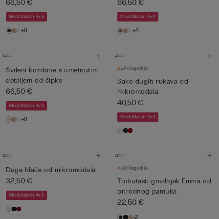
66,50 €
66,50 €
Mix&Match 4x3
Mix&Match 4x3
+8
+8
Prilagodljiv
Svileni kombine s umetnutim
detaljem od čipke
Sako dugih rukava od
66,50 €
mikromodala
40,50 €
Mix&Match 4x3
Mix&Match 4x3
+8
Prilagodljiv
Duge hlače od mikromodala
32,50 €
Trokutasti grudnjak Emma od
prirodnog pamuka
Mix&Match 4x3
22,50 €
+2