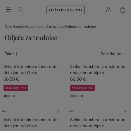
Žene
Special
Ujedinjeno Kraljevstvo
Odjeća za trudnice
Odjeća za trudnice
Filter
Poredaj po
Svileni kombine s umetnutim
Svileni kombine s umetnutim
detaljem od čipke
detaljem od čipke
66,50 €
66,50 €
Mix&Match 4x3
Mix&Match 4x3
+8
+8
Svileni kombine s umetnutim
Svileni kombine s umetnutim
detaljem od čipke
detaljem od čipke