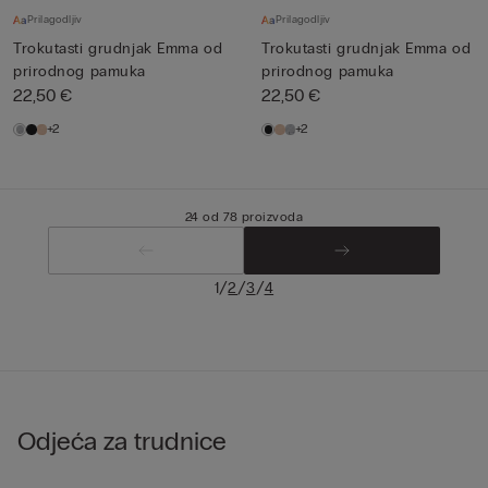
Prilagodljiv
Prilagodljiv
Trokutasti grudnjak Emma od
Trokutasti grudnjak Emma od
prirodnog pamuka
prirodnog pamuka
22,50 €
22,50 €
+2
+2
24 od 78 proizvoda
/
/
/
1
2
3
4
Odjeća za trudnice