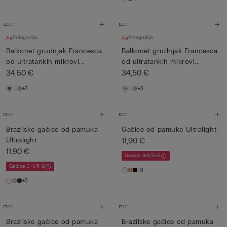
Prilagodljiv
Prilagodljiv
Balkonet grudnjak Francesca
Balkonet grudnjak Francesca
od ultratankih mikrovl...
od ultratankih mikrovl...
34,50 €
34,50 €
+3
+3
Brazilske gaćice od pamuka
Gaćice od pamuka Ultralight
Ultralight
11,90 €
11,90 €
Gaćice 3+1/5+2
Gaćice 3+1/5+2
+3
+3
Brazilske gaćice od pamuka
Brazilske gaćice od pamuka