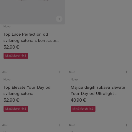
Novo
Top Lace Perfection od
svilenog satena s kontrastn...
52,90 €
Mix&Match 4x3
Novo
Novo
Top Elevate Your Day od
Majica dugih rukava Elevate
svilenog satena
Your Day od Ultralight...
52,90 €
40,90 €
Mix&Match 4x3
Mix&Match 4x3