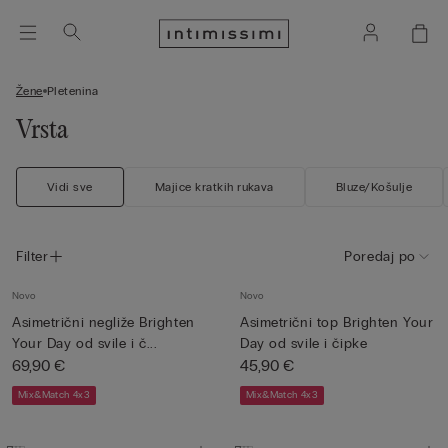
Žene
Pletenina
Vrsta
Vidi sve
Majice kratkih rukava
Bluze/Košulje
Filter
Poredaj po
Novo
Novo
Asimetrični negliže Brighten
Asimetrični top Brighten Your
Your Day od svile i č...
Day od svile i čipke
69,90 €
45,90 €
Mix&Match 4x3
Mix&Match 4x3