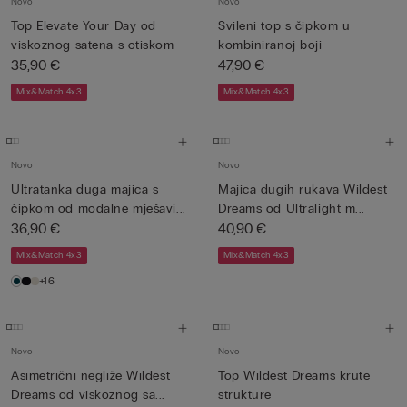
Novo
Novo
Top Elevate Your Day od
Svileni top s čipkom u
viskoznog satena s otiskom
kombiniranoj boji
35,90 €
47,90 €
Mix&Match 4x3
Mix&Match 4x3
Novo
Novo
Ultratanka duga majica s
Majica dugih rukava Wildest
čipkom od modalne mješavi...
Dreams od Ultralight m...
36,90 €
40,90 €
Mix&Match 4x3
Mix&Match 4x3
+16
Novo
Novo
Asimetrični negliže Wildest
Top Wildest Dreams krute
Dreams od viskoznog sa...
strukture