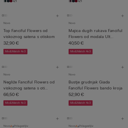
+21
+21
Novo
Novo
Top Fanciful Flowers od
Majica dugih rukava Fanciful
viskoznog satena s otiskom
Flowers od modala Ult...
32,90 €
40,50 €
Mix&Match 4x3
Mix&Match 4x3
Novo
Novo
Negliže Fanciful Flowers od
Bustje grudnjak Giada
viskoznog satena s oti...
Fanciful Flowers bando kroja
66,50 €
52,90 €
Mix&Match 4x3
Mix&Match 4x3
Novo
Prilagodljiv
Novo
Prilagodljiv