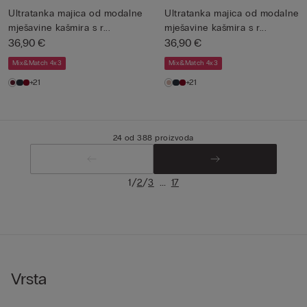
Ultratanka majica od modalne
Ultratanka majica od modalne
mješavine kašmira s r...
mješavine kašmira s r...
36,90 €
36,90 €
Mix&Match 4x3
Mix&Match 4x3
+21
+21
24 od 388 proizvoda
/
/
...
1
2
3
17
Vrsta