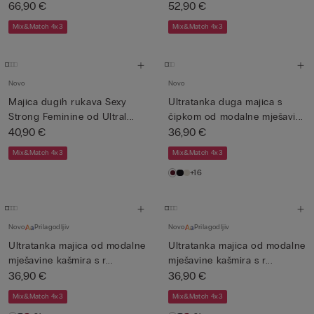
66,90 €
52,90 €
Mix&Match 4x3
Mix&Match 4x3
Novo
Novo
Majica dugih rukava Sexy
Ultratanka duga majica s
Strong Feminine od Ultral...
čipkom od modalne mješavi...
40,90 €
36,90 €
Mix&Match 4x3
Mix&Match 4x3
+16
Novo
Prilagodljiv
Novo
Prilagodljiv
Ultratanka majica od modalne
Ultratanka majica od modalne
mješavine kašmira s r...
mješavine kašmira s r...
36,90 €
36,90 €
Mix&Match 4x3
Mix&Match 4x3