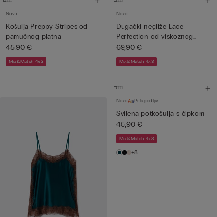
Novo
Novo
Košulja Preppy Stripes od
Dugački negliže Lace
pamučnog platna
Perfection od viskoznog
45,90 €
saten...
69,90 €
Mix&Match 4x3
Mix&Match 4x3
Novo
Prilagodljiv
Svilena potkošulja s čipkom
45,90 €
Mix&Match 4x3
+8