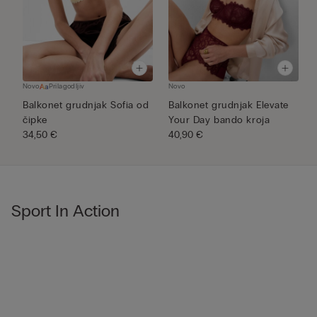
Novo
Prilagodljiv
Novo
N
Balkonet grudnjak Sofia od
Balkonet grudnjak Elevate
K
čipke
Your Day bando kroja
d
34,50 €
40,90 €
S
4
Sport In Action