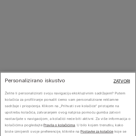
Personalizirano iskustvo
ZATVORI
Želite li personalizirati svoju navigaciju ekskluzivnim sadržajem? Putem
kolačića za profiliranje ponudit ćemo vam personalizirane reklamne
sadržaje i priopćenja. Klikom na „Prihvati sve kolačiće” pristajete na
upotrebu kolačića, zatvaranjem ovog natpisa pomoću gumba zatvori
nastavljate s navigacijom, a kolačići neće biti aktivni. Za više informacija o
kolačićima pogledajte
Pravila o kolačićima
. U bilo kojem trenutku, kako
biste izmijenili svoje preferencije, kliknite na
Postavke za kolačiće
koje se