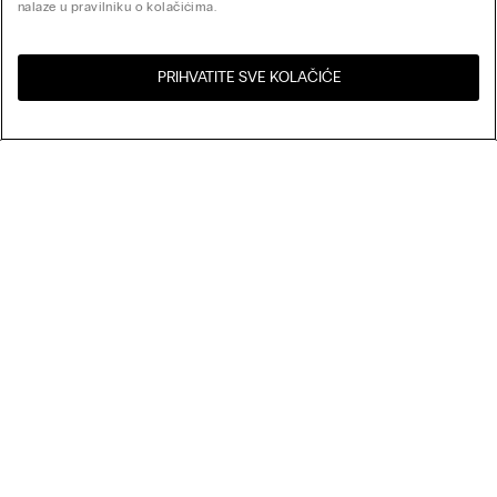
nalaze u pravilniku o kolačićima.
PRIHVATITE SVE KOLAČIĆE
Posjeti online trgovinu za
Sjedinjene Države
Vašu zemlju:
My Intimissimi
Darovna kartica
Održivost