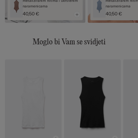
metaliziranim nitima i ukrštenim
metaliziranim niti
naramenicama
naramenicama
40,50 €
40,50 €
Moglo bi Vam se svidjeti