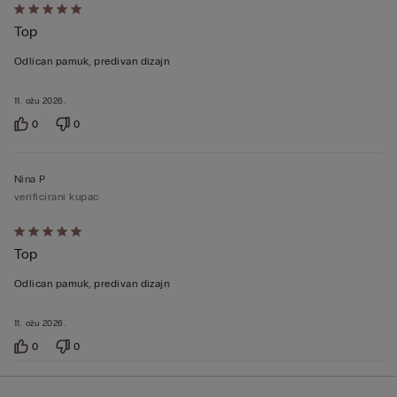
Dali
Top
ste
ocjenu
Odlican pamuk, predivan dizajn
5
od
11. ožu 2026.
5
0
0
Nina P
verificirani kupac
Dali
Top
ste
ocjenu
Odlican pamuk, predivan dizajn
5
od
11. ožu 2026.
5
0
0