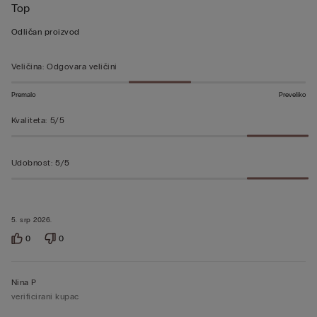
Top
ste
ocjenu
Odličan proizvod
5
od
Veličina
:
Odgovara veličini
5
Premalo
Preveliko
Kvaliteta
:
5/5
Udobnost
:
5/5
5. srp 2026.
0
0
Nina P
verificirani kupac