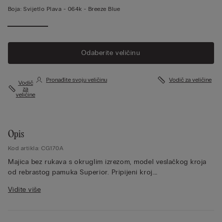
Boja:
Svijetlo Plava -
064k - Breeze Blue
Vidi više
Odaberite veličinu
Pronađite svoju veličinu
Vodič za veličine
Vodič
za
veličine
Opis
Kod artikla: CG170A
Majica bez rukava s okruglim izrezom, model veslačkog kroja
od rebrastog pamuka Superior. Pripijeni kroj.
Model je visok 175 cm i nosi veličinu S.
Vidite više