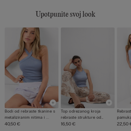
Upotpunite svoj look
Bodi od rebraste tkanine s
Top odrezanog kroja
Rebrast
metaliziranim nitima i ...
rebraste strukture od
pamuka
40,50 €
pamuka S...
16,50 €
ukršten
22,50 