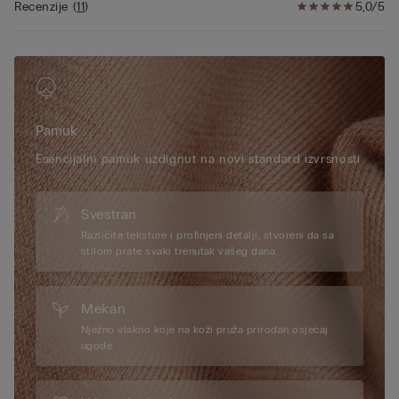
Recenzije
(
11
)
5,0/5
Pamuk
Esencijalni pamuk uzdignut na novi standard izvrsnosti
Svestran
Različite teksture i profinjeni detalji, stvoreni da sa
stilom prate svaki trenutak vašeg dana.
Mekan
Nježno vlakno koje na koži pruža prirodan osjećaj
ugode.