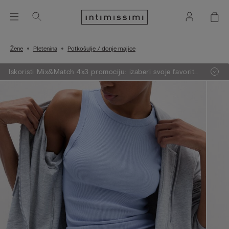
Žene
Pletenina
Potkošulje / donje majice
Iskoristi Mix&Match 4x3 promociju: izaberi svoje favorite
iz pletenine, pidžama i donjeg rublja, dodaj 4 artikla u
svoju košaricu i plati samo 3.