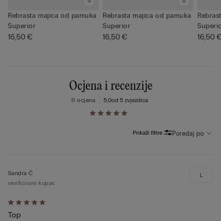
Rebrasta majica od pamuka
Rebrasta majica od pamuka
Rebras
Superior
Superior
Superi
16,50 €
16,50 €
16,50 
Ocjena i recenzije
11 ocjena
5,0
od 5 zvjezdica
Prikaži filtre
Poredaj po
Sandra Č
L
verificirani kupac
Dali
Top
ste