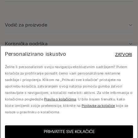
Vodič za proizvode
Korisnička podrška
Personalizirano iskustvo
ZATVORI
Pravno područje
Želite li personalizirati svoju navigaciju ekskluzivnim sadržajem? Putem
kolačića za profiliranje ponudit ćemo vam personalizirane reklamne
sadržaje i priopćenja. Klikom na „Prihvati sve kolačiće” pristajete na
Tvrtka
upotrebu kolačića, zatvaranjem ovog natpisa pomoću gumba zatvori
nastavljate s navigacijom, a kolačići neće biti aktivni. Za više informacija o
kolačićima pogledajte
Pravila o kolačićima
. U bilo kojem trenutku, kako
biste izmijenili svoje preferencije, kliknite na
Postavke za kolačiće
koje se
© CALZEDONIA SpA, Via Monte Baldo, 20 - 37062 - Dossobuono di Villafranca (VR) -
nalaze u pravilniku o kolačićima.
ITALY - 02253210237, hello@intimissimi.com
PRIHVATITE SVE KOLAČIĆE
Odaberite veličinu
Posjeti online trgovinu za
Sjedinjene Države