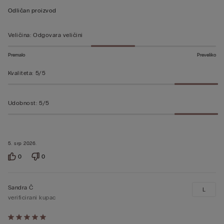
ocjenu
Odličan proizvod
5
od
Veličina
:
Odgovara veličini
5
Premalo
Preveliko
Kvaliteta
:
5/5
Udobnost
:
5/5
5. srp 2026.
0
0
Sandra Č
L
verificirani kupac
Dali