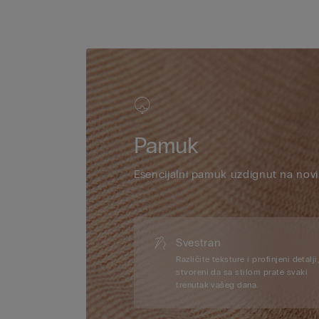
Pamuk
Esencijalni pamuk uzdignut na novi
Svestran
Različite teksture i profinjeni detalji
stvoreni da sa stilom prate svaki
trenutak vašeg dana.