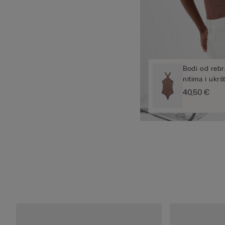
Bodi od rebr
nitima i ukr
40,50 €