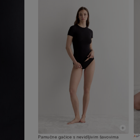
P
Pamučne gaćice s nevidljivim šavovima