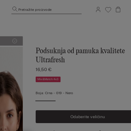
Pretražite proizvode
Podsuknja od pamuka kvalitete
Ultrafresh
16,50 €
Mix&Match 4x3
Boja:
Crna -
019 - Nero
Odaberite veličinu