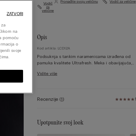
Pronađite svoju veličinu
Vodič za veličine
Vodič
za
veličine
ZATVORI
 za
Klikom na
Opis
isa pomoću
ormacija o
Kod artikla: LCD12A
jenili svoje
Podsuknja s tankim naramenicama izrađena od
ćima.
pamuka kvalitete Ultrafresh. Meka i obavijajuća,
idealna je za nošenje ispod prozirne odjeće ili ka
Vidite više
donje rublje za noć.
Recenzije
(
1
)
Upotpunite svoj look