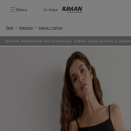
Menu
Za njega:
Žene
Pletenina
Suknje / Haljine
Iskoristi Mix&Match 4x3 promociju: izaberi svoje favorite iz pleteni
samo 3.