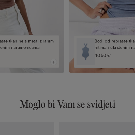
aste tkanine s metaliziranim
Bodi od rebraste tka
štenim naramenicama
nitima i ukrštenim 
40,50 €
Moglo bi Vam se svidjeti