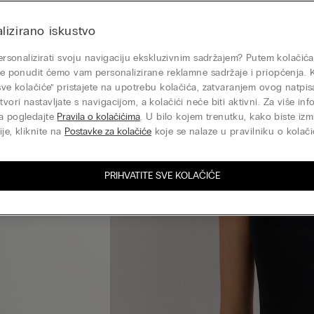
lizirano iskustvo
 personalizirati svoju navigaciju ekskluzivnim sadržajem? Putem kolačića
nje ponudit ćemo vam personalizirane reklamne sadržaje i priopćenja. 
 sve kolačiće” pristajete na upotrebu kolačića, zatvaranjem ovog natp
vori nastavljate s navigacijom, a kolačići neće biti aktivni. Za više inf
a pogledajte
Pravila o kolačićima
. U bilo kojem trenutku, kako biste izmi
je, kliknite na
Postavke za kolačiće
koje se nalaze u pravilniku o kolači
PRIHVATITE SVE KOLAČIĆE