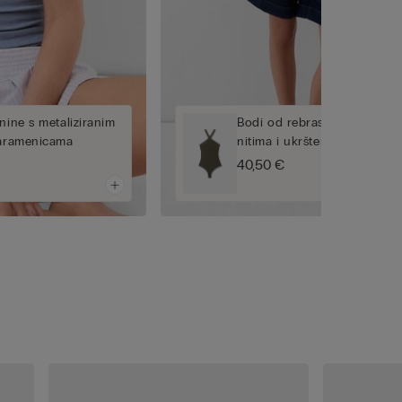
nine s metaliziranim
Bodi od rebraste tkanine s m
naramenicama
nitima i ukrštenim naramen
40,50 €