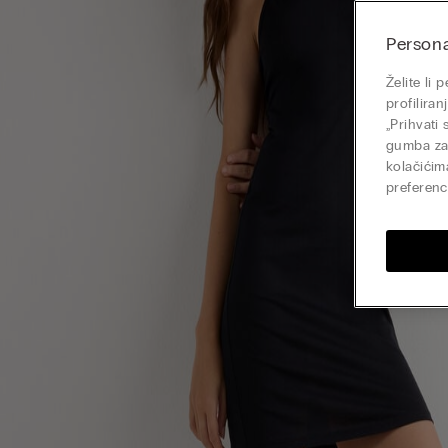
Persona
Želite li
profilira
„Prihvati
gumba zat
kolačićim
preferenci