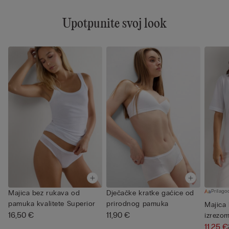
Upotpunite svoj look
Prilagod
Majica bez rukava od
Dječačke kratke gaćice od
pamuka kvalitete Superior
prirodnog pamuka
Majica 
16,50 €
11,90 €
izrezom
11,25 €