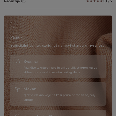
Recenzije
(
3
)
5,0/5
Pamuk
Esencijalni pamuk uzdignut na novi standard izvrsnosti
Svestran
Različite teksture i profinjeni detalji, stvoreni da sa
stilom prate svaki trenutak vašeg dana.
Mekan
Nježno vlakno koje na koži pruža prirodan osjećaj
ugode.