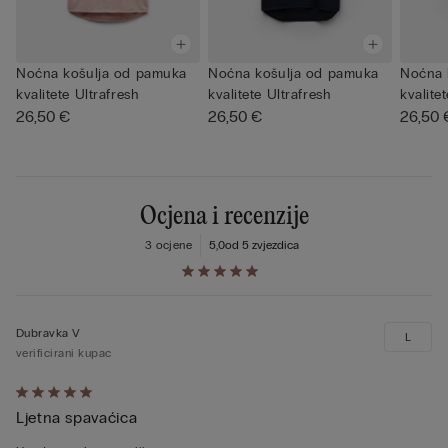
Noćna košulja od pamuka
Noćna košulja od pamuka
Noćna 
kvalitete Ultrafresh
kvalitete Ultrafresh
kvalite
26,50 €
26,50 €
26,50 
Ocjena i recenzije
3 ocjene
5,0
od 5 zvjezdica
Dubravka V
L
verificirani kupac
Dali
Ljetna spavaćica
ste
ocjenu