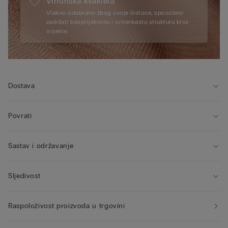
Vrhunska kvaliteta
Vlakno odabrano zbog svoje čistoće, sposobno
zadržati besprijekornu i svilenkastu strukturu kroz
vrijeme.
Dostava
Povrati
Sastav i održavanje
Sljedivost
Raspoloživost proizvoda u trgovini