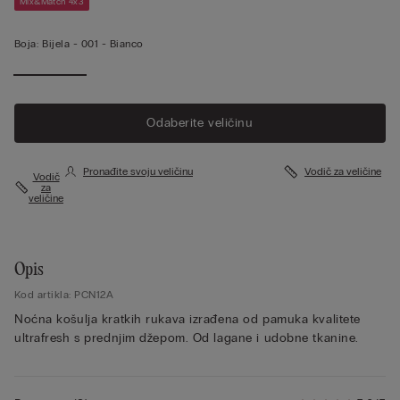
Mix&Match 4x3
Boja:
Bijela -
001 - Bianco
Odaberite veličinu
Pronađite svoju veličinu
Vodič za veličine
Vodič
za
veličine
Opis
Kod artikla: PCN12A
Noćna košulja kratkih rukava izrađena od pamuka kvalitete
ultrafresh s prednjim džepom. Od lagane i udobne tkanine.