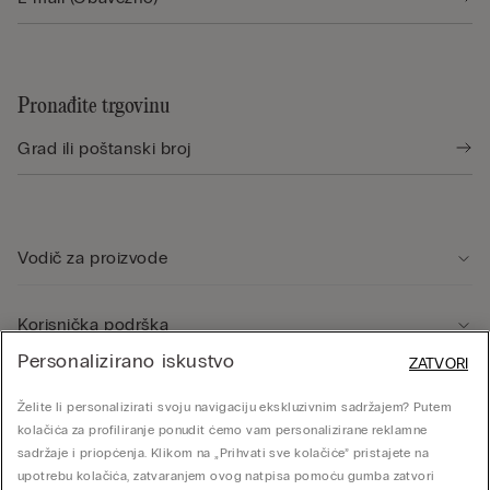
Pronađite trgovinu
Vodič za proizvode
Korisnička podrška
Personalizirano iskustvo
ZATVORI
Pravno područje
Želite li personalizirati svoju navigaciju ekskluzivnim sadržajem? Putem
kolačića za profiliranje ponudit ćemo vam personalizirane reklamne
sadržaje i priopćenja. Klikom na „Prihvati sve kolačiće” pristajete na
Tvrtka
upotrebu kolačića, zatvaranjem ovog natpisa pomoću gumba zatvori