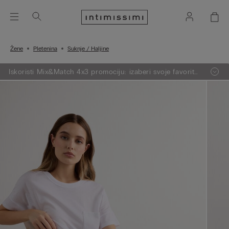
Žene
Pletenina
Suknje / Haljine
Iskoristi Mix&Match 4x3 promociju: izaberi svoje favorite
iz pletenine, pidžama i donjeg rublja, dodaj 4 artikla u
svoju košaricu i plati samo 3.