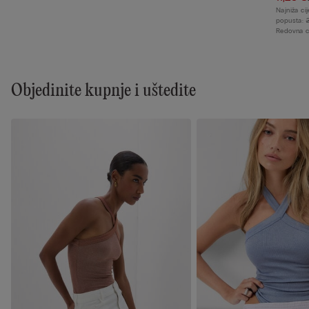
Najniža ci
popusta:
Redovna c
Objedinite kupnje i uštedite