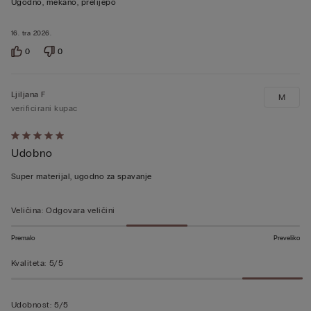
Ugodno, mekano, prelijepo
5
od
16. tra 2026.
5
0
0
Ljiljana F
M
verificirani kupac
Dali
Udobno
ste
ocjenu
Super materijal, ugodno za spavanje
5
od
Veličina
:
Odgovara veličini
5
Premalo
Preveliko
Kvaliteta
:
5/5
Udobnost
:
5/5