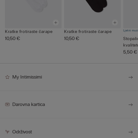
Ljetni mus
Kratke frotiraste čarape
Kratke frotiraste čarape
10,50 €
10,50 €
Stopal
kvalite
5,50 €
My Intimissimi
Darovna kartica
Održivost