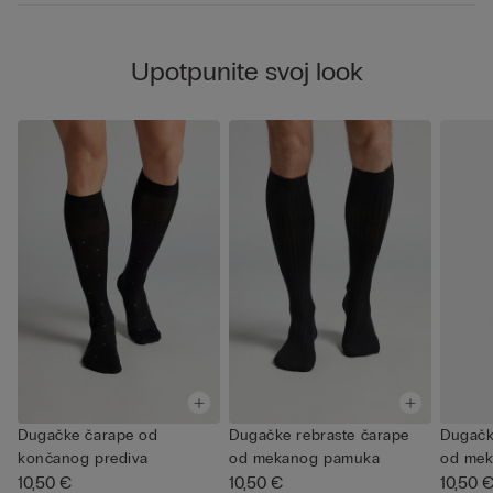
Upotpunite svoj look
Dugačke čarape od
Dugačke rebraste čarape
Dugačk
končanog prediva
od mekanog pamuka
od me
10,50 €
10,50 €
10,50 