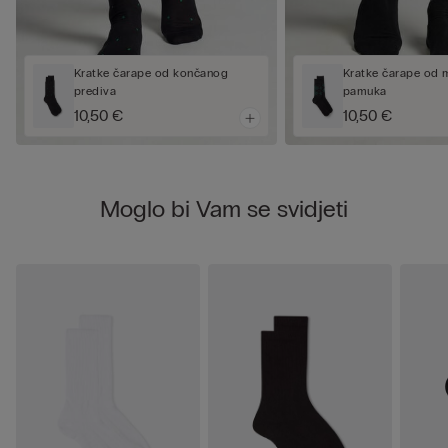
Kratke čarape od končanog
Kratke čarape od
prediva
pamuka
10,50 €
10,50 €
Moglo bi Vam se svidjeti