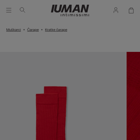
Muškarci
Čarape
Kratke čarape