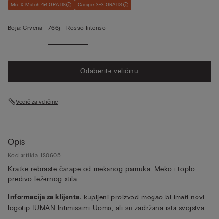
Mix & Match 4+1 GRATIS
Čarape 3+3 GRATIS
Boja:
Crvena -
766j - Rosso Intenso
Odaberite veličinu
Vodič za veličine
Opis
Kod artikla: IS0605
Kratke rebraste čarape od mekanog pamuka. Meko i toplo
predivo ležernog stila.
Informacija za klijenta:
kupljeni proizvod mogao bi imati novi
logotip IUMAN Intimissimi Uomo, ali su zadržana ista svojstva
tekstila, kroja i poruba proizvoda predstavljenog na ovoj