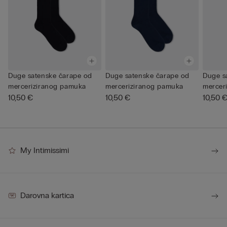
Duge satenske čarape od
Duge satenske čarape od
Duge s
merceriziranog pamuka
merceriziranog pamuka
mercer
10,50 €
10,50 €
10,50 
My Intimissimi
Darovna kartica