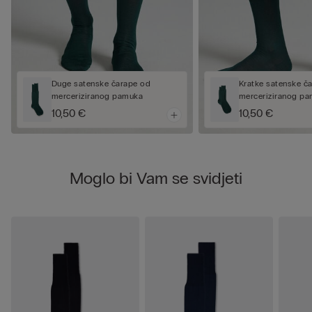
Duge satenske čarape od
Kratke satenske č
merceriziranog pamuka
merceriziranog p
10,50 €
10,50 €
Moglo bi Vam se svidjeti