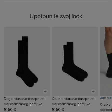
Upotpunite svoj look
Ljetni mus
Duge rebraste čarape od
Kratke rebraste čarape od
merceriziranog pamuka
merceriziranog pamuka
Kratke
10,50 €
10,50 €
mercer