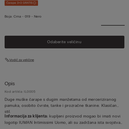
Čarape 3+3 GRATIS
Boja:
Crna -
019 - Nero
Odaberite veličinu
Vodič za veličine
Opis
Kod artikla: IL0005
Duge muške čarape s dugim manžetama od merceriziranog
pamuka, osobito čvrste, tanke i prozračne tkanine. Klasičan
stil.
Informacija za klijenta:
kupljeni proizvod mogao bi imati novi
logotip IUMAN Intimissimi Uomo, ali su zadržana ista svojstva
tekstila, kroja i poruba proizvoda predstavljenog na ovoj