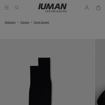
Muškarci
Čarape
Duge čarape