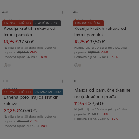
Prilagodljiv
Prilagodljiv
UPRAVO SNIŽENO
KLASIČAN KROJ
UPRAVO SNIŽENO
Košulja kratkih rukava od
Košulja kratkih rukava od
lana i pamuka
lana i pamuka
18,75 €
37,50 €
18,75 €
37,50 €
Najniža cijena 30 dana prije početka
Najniža cijena 30 dana prije početka
popusta:
37,50 €
-50%
popusta:
37,50 €
-50%
Redovna cijena:
37,50 €
-50%
Redovna cijena:
37,50 €
-50%
100% Lan
Majica od pamučne tkanine
UPRAVO SNIŽENO
IZNIMNA MEKOĆA
neujednačene pređe
Lanena polo-majica kratkih
11,25 €
22,50 €
rukava
20,25 €
40,50 €
Najniža cijena 30 dana prije početka
popusta:
22,50 €
-50%
Najniža cijena 30 dana prije početka
Redovna cijena:
22,50 €
-50%
popusta:
40,50 €
-50%
Redovna cijena:
40,50 €
-50%