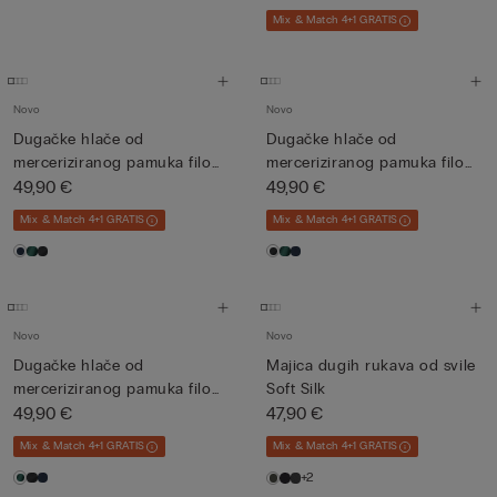
Mix & Match 4+1 GRATIS
Novo
Novo
Dugačke hlače od
Dugačke hlače od
merceriziranog pamuka filo
merceriziranog pamuka filo
Premiu...
49,90 €
Premiu...
49,90 €
Mix & Match 4+1 GRATIS
Mix & Match 4+1 GRATIS
Novo
Novo
Dugačke hlače od
Majica dugih rukava od svile
merceriziranog pamuka filo
Soft Silk
Premiu...
49,90 €
47,90 €
Mix & Match 4+1 GRATIS
Mix & Match 4+1 GRATIS
+2