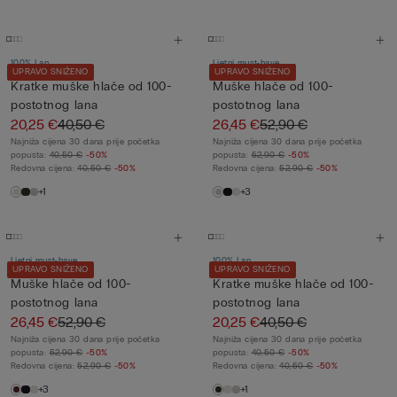
100% Lan
Ljetni must-have
UPRAVO SNIŽENO
UPRAVO SNIŽENO
Kratke muške hlače od 100-
Muške hlače od 100-
postotnog lana
postotnog lana
20,25 €
40,50 €
26,45 €
52,90 €
Najniža cijena 30 dana prije početka
Najniža cijena 30 dana prije početka
popusta:
40,50 €
-50%
popusta:
52,90 €
-50%
Redovna cijena:
40,50 €
-50%
Redovna cijena:
52,90 €
-50%
+1
+3
Ljetni must-have
100% Lan
UPRAVO SNIŽENO
UPRAVO SNIŽENO
Muške hlače od 100-
Kratke muške hlače od 100-
postotnog lana
postotnog lana
26,45 €
52,90 €
20,25 €
40,50 €
Najniža cijena 30 dana prije početka
Najniža cijena 30 dana prije početka
popusta:
52,90 €
-50%
popusta:
40,50 €
-50%
Redovna cijena:
52,90 €
-50%
Redovna cijena:
40,50 €
-50%
+3
+1