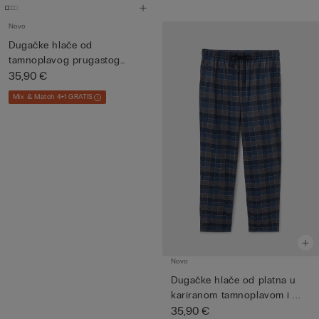
Novo
Dugačke hlače od
tamnoplavog prugastog
modalnog pl...
35,90 €
Mix & Match 4+1 GRATIS
Novo
Dugačke hlače od platna u
kariranom tamnoplavom i ...
35,90 €