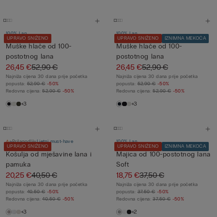
100% Lan
100% Lan
UPRAVO SNIŽENO
UPRAVO SNIŽENO
IZNIMNA MEKOĆA
Muške hlače od 100-
Muške hlače od 100-
postotnog lana
postotnog lana
26,45 €
52,90 €
26,45 €
52,90 €
Najniža cijena 30 dana prije početka
Najniža cijena 30 dana prije početka
popusta:
52,90 €
-50%
popusta:
52,90 €
-50%
Redovna cijena:
52,90 €
-50%
Redovna cijena:
52,90 €
-50%
+3
+3
Prilagodljiv
Ljetni must-have
100% Lan
UPRAVO SNIŽENO
UPRAVO SNIŽENO
IZNIMNA MEKOĆA
Košulja od mješavine lana i
Majica od 100-postotnog lana
pamuka
Soft
20,25 €
40,50 €
18,75 €
37,50 €
Najniža cijena 30 dana prije početka
Najniža cijena 30 dana prije početka
popusta:
40,50 €
-50%
popusta:
37,50 €
-50%
Redovna cijena:
40,50 €
-50%
Redovna cijena:
37,50 €
-50%
+3
+2