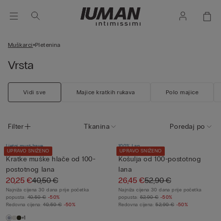
Muškarci
Pletenina
Vrsta
Vidi sve
Majice kratkih rukava
Polo majice
Filter
Tkanina
Poredaj po
Ljetni must-have
100% Lan
UPRAVO SNIŽENO
UPRAVO SNIŽENO
Kratke muške hlače od 100-
Košulja od 100-postotnog
postotnog lana
lana
20,25 €
40,50 €
26,45 €
52,90 €
Najniža cijena 30 dana prije početka
Najniža cijena 30 dana prije početka
popusta:
40,50 €
-50%
popusta:
52,90 €
-50%
Redovna cijena:
40,50 €
-50%
Redovna cijena:
52,90 €
-50%
+1