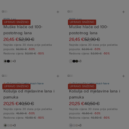
100% Lan
100% Lan
UPRAVO SNIŽENO
UPRAVO SNIŽENO
Muške hlače od 100-
Muške hlače od 100-
postotnog lana
postotnog lana
26,45 €
52,90 €
26,45 €
52,90 €
Najniža cijena 30 dana prije početka
Najniža cijena 30 dana prije početka
popusta:
52,90 €
-50%
popusta:
52,90 €
-50%
Redovna cijena:
52,90 €
-50%
Redovna cijena:
52,90 €
-50%
+3
+3
Prilagodljiv
Ljetni must-have
Prilagodljiv
Ljetni must-have
UPRAVO SNIŽENO
UPRAVO SNIŽENO
Košulja od mješavine lana i
Košulja od mješavine lana i
pamuka
pamuka
20,25 €
40,50 €
20,25 €
40,50 €
Najniža cijena 30 dana prije početka
Najniža cijena 30 dana prije početka
popusta:
40,50 €
-50%
popusta:
40,50 €
-50%
Redovna cijena:
40,50 €
-50%
Redovna cijena:
40,50 €
-50%
+3
+3