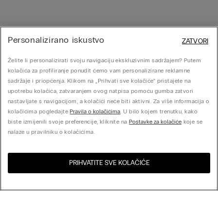
Personalizirano iskustvo
ZATVORI
Želite li personalizirati svoju navigaciju ekskluzivnim sadržajem? Putem
kolačića za profiliranje ponudit ćemo vam personalizirane reklamne
sadržaje i priopćenja. Klikom na „Prihvati sve kolačiće” pristajete na
upotrebu kolačića, zatvaranjem ovog natpisa pomoću gumba zatvori
nastavljate s navigacijom, a kolačići neće biti aktivni. Za više informacija o
kolačićima pogledajte
Pravila o kolačićima
. U bilo kojem trenutku, kako
biste izmijenili svoje preferencije, kliknite na
Postavke za kolačiće
koje se
nalaze u pravilniku o kolačićima.
PRIHVATITE SVE KOLAČIĆE
Posjeti online trgovinu za
Sjedinjene Države
Vašu zemlju:
Poredaj po