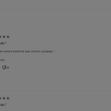
é
as !
5
 en coton (rare!) et aux coloris sympas !
2026
0
é
as !
5