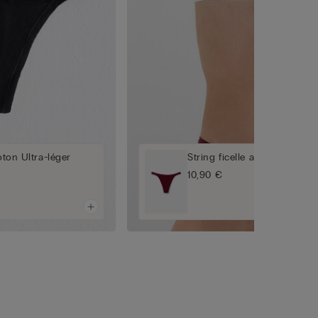
oton Ultra-léger
String ficelle avec coton Ult
10,90 €