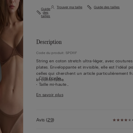
Trouver ma taille
Guide des tailles
Guide
des
tailles
Description
Code du produit: SPD11F
String en coton stretch ultra-léger, avec coutures
plates. Enveloppante et invisible, elle est l’idéal p
celles qui cherchent un article particulièrement fr
• Côté ficelle
et confortable.
• Taille mi-haute
• Doublure intérieure 100 % coton
En savoir plus
• Coupe ajustée
• La mannequin mesure 1,75 m et porte une taille
Avis
(
29
)