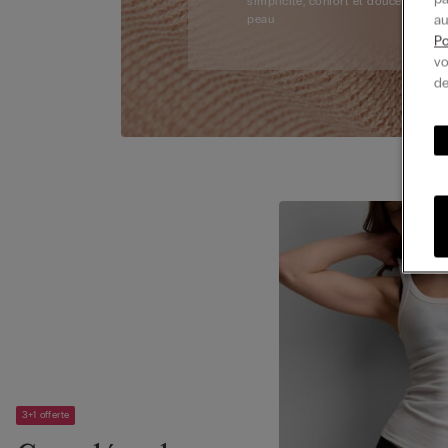
simplicité, confort et douceur sur la
au
peau
Po
vo
de
3+1 offerte