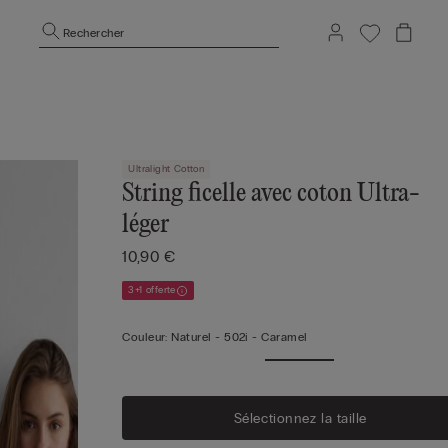
Rechercher
Ultralight Cotton
String ficelle avec coton Ultra-
léger
10,90 €
3+1 offerte
Couleur:
Naturel -
502i - Caramel
Sélectionnez la taille