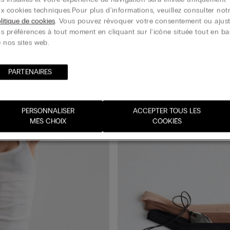
intemporelle, allie douceur pour la
x cookies techniques.​ Pour plus d'informations, veuillez consulter not
peau et résistance, pour un usage
quotidien en toute confiance
litique de cookies
. Vous pouvez révoquer votre consentement ou ajust
s préférences à tout moment en cliquant sur l'icône située tout en ba
 nos sites web.
PARTENAIRES​
PERSONNALISER
ACCEPTER TOUS LES
MES CHOIX
COOKIES