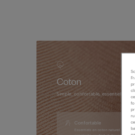
So
Fr
Coton
pr
cl
Simple, confortable, essentiel
ce
fo
pr
ru
ce
Confortable
ba
Essentiels en coton naturel :
pa