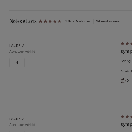
Notes et avis
4,6
sur 5 étoiles
29 évaluations
Évalu
LAURE V
symp
5sur 
Acheteur vérifié
String
4
5 août 
0
Évalu
LAURE V
symp
5sur 
Acheteur vérifié