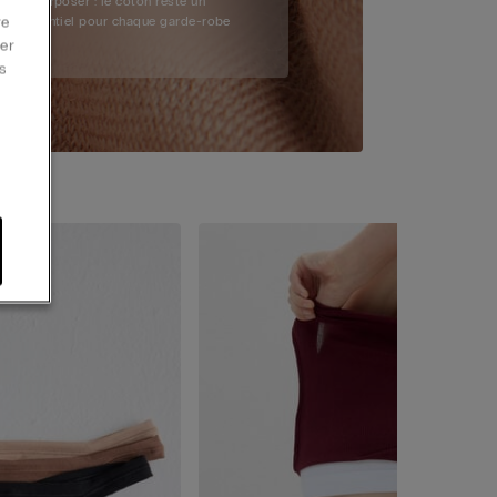
superposer : le coton reste un
re
essentiel pour chaque garde-robe
er
s