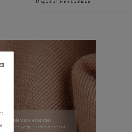
Disponibilité en boutique
ER
nt
Simplement essentiel
nt
Soutiens-gorge, culottes et pièces à