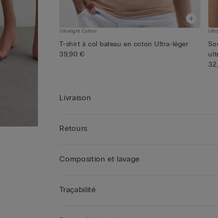
Ultralight Cotton
Ultr
T-shirt à col bateau en coton Ultra-léger
So
39,90 €
ult
32
Livraison
Retours
Composition et lavage
Traçabilité