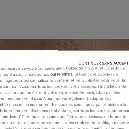
CONTINUER SANS ACCEPT
us réserve de votre consentement, Calzedonia S.p.A. et Calzedonia
ance S.a.s.u., ainsi que nos
partenaires
, utilisent des cookies de
ofilage pour personnaliser le contenu et les publicités pour vous. En
iquant sur "Accepter tous les cookies", vous acceptez l'installation de
s traceurs qui améliorent votre expérience de navigation par des
nctions personnalisées. Vous pouvez également adapter vos
éférences en sélectionnant des cookies spécifiques par le biais de la
brique "Personnaliser mes choix" ou rejeter tous les cookies en ferma
 bandeau ("Continuer sans accepter")​ Si vous choisissez de fermer le
Résistant
ndeau et de rejeter tous les cookies, les cookies de profilage ne sero
Le coton, fibre naturelle et
s installés et votre expérience de navigation sera limitée uniquement