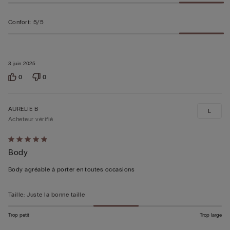
Confort
:
5/5
3 juin 2025
0
0
AURELIE B
L
Acheteur vérifié
Évalué
Body
5sur 5
Body agréable à porter en toutes occasions
Taille
:
Juste la bonne taille
Trop petit
Trop large