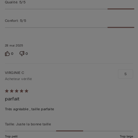
Qualité
:
5/5
Confort
:
5/5
28 mai 2025
0
0
VIRGINIE C
S
Acheteur vérifié
Évalué
parfait
5sur 5
Très agréable , taille parfaite
Taille
:
Juste la bonne taille
Trop petit
Trop large