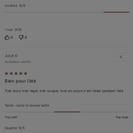
Confort
:
5/5
1 sept. 2025
0
0
JULIE D
S
Acheteur vérifié
Évalué
Bien pour l’été
5sur 5
Très doux très léger, très souple, tout en coton il est idéal pendant l’été
Taille
:
Juste la bonne taille
Trop petit
Trop large
Qualité
:
5/5