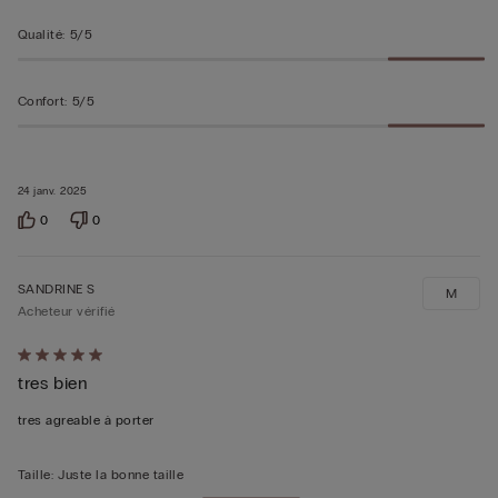
Qualité
:
5/5
Confort
:
5/5
24 janv. 2025
0
0
SANDRINE S
M
Acheteur vérifié
Évalué
tres bien
5sur 5
tres agreable à porter
Taille
:
Juste la bonne taille