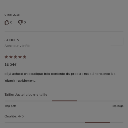
9 mai 2026
0
0
JACKIE V
L
Acheteur vérifié
Évalué
super
5sur 5
déjà acheté en boutique trés contente du produit mais à tendance à s
´élargir rapidement.
Taille
:
Juste la bonne taille
Trop petit
Trop large
Qualité
:
4/5