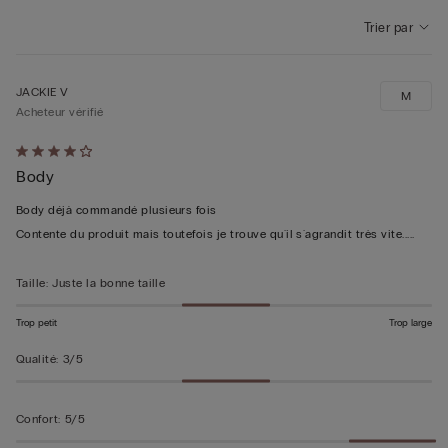
Trier par
JACKIE V
M
Acheteur vérifié
Évalué
Body
4sur 5
Body déjà commandé plusieurs fois
Contente du produit mais toutefois je trouve qu´il s´agrandit très vite.....
Taille
:
Juste la bonne taille
Trop petit
Trop large
Qualité
:
3/5
Confort
:
5/5