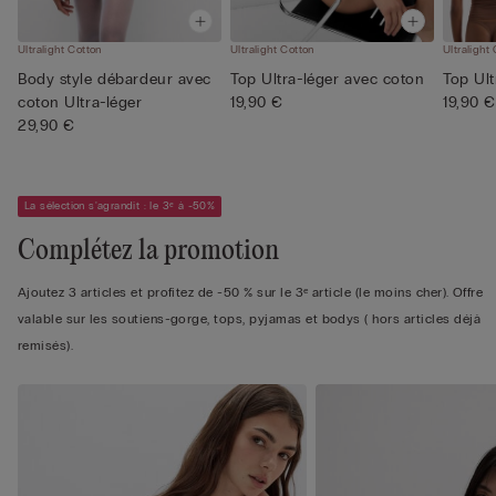
Ultralight Cotton
Ultralight Cotton
Ultralight
Body style débardeur avec
Top Ultra-léger avec coton
Top Ult
coton Ultra-léger
19,90 €
19,90 €
29,90 €
La sélection s'agrandit : le 3ᵉ à -50%
Complétez la promotion
Ajoutez 3 articles et profitez de -50 % sur le 3ᵉ article (le moins cher). Offre
valable sur les soutiens-gorge, tops, pyjamas et bodys ( hors articles déjà
remisés).