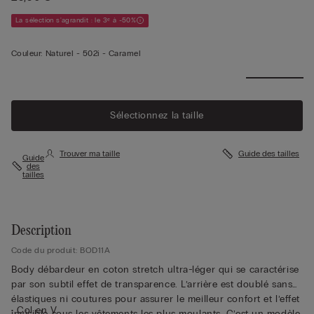
La sélection s'agrandit : le 3ᵉ à -50%
Couleur:
Naturel -
502i - Caramel
Sélectionnez la taille
Trouver ma taille
Guide des tailles
Guide
des
tailles
Description
Code du produit: BOD11A
Body débardeur en coton stretch ultra-léger qui se caractérise
par son subtil effet de transparence. L’arrière est doublé sans
élastiques ni coutures pour assurer le meilleur confort et l’effet
• Col en V
invisible sous les vêtements les plus moulants. C’est un modèle