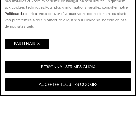
pas installés et votre expérience de navigation sera limitée uniquement
aux cookies techniques.​ Pour plus d'informations, veuillez consulter notre
Politique de cookies
. Vous pouvez révoquer votre consentement ou ajuster
vos préférences à tout moment en cliquant sur l'icône située tout en bas
de nos sites web.
PARTENAIRES​
PERSONNALISER MES CHOIX
Visitez l’e-store de votre
United States
ACCEPTER TOUS LES COOKIES
pays
Trier par
Nos coups de cœur
Prix décroissant
My Intimissimi
Prix croissant