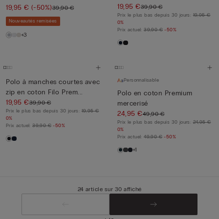
19,95 €
39,90 €
19,95 €
(-50%)
39,90 €
Prix le plus bas depuis 30 jours:
19,95 €
Nouveautés remisées
0%
Prix actuel:
39,90 €
-50%
+3
Personnalisable
Polo à manches courtes avec
zip en coton Filo Prem...
Polo en coton Premium
19,95 €
39,90 €
mercerisé
Prix le plus bas depuis 30 jours:
19,95 €
24,95 €
49,90 €
0%
Prix le plus bas depuis 30 jours:
24,95 €
Prix actuel:
39,90 €
-50%
0%
Prix actuel:
49,90 €
-50%
+1
24 article sur 30 affiché