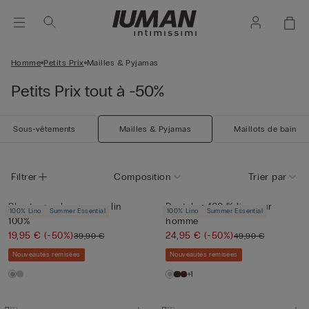
Homme
Petits Prix
Mailles & Pyjamas
Petits Prix tout à -50%
Sous-vêtements
Mailles & Pyjamas
Maillots de bain
Filtrer
Composition
Trier par
Short pour homme en lin
Pantalon 100 % lin pour
100% Lino
Summer Essential
100% Lino
Summer Essential
100%
homme
19,95 €
(-50%)
24,95 €
(-50%)
39,90 €
49,90 €
Nouveautés remisées
Nouveautés remisées
+1