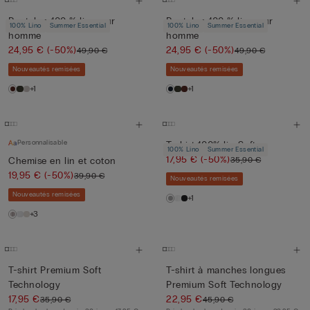
Pantalon 100 % lin pour
Pantalon 100 % lin pour
100% Lino
Summer Essential
100% Lino
Summer Essential
homme
homme
24,95 €
(-50%)
24,95 €
(-50%)
49,90 €
49,90 €
Nouveautés remisées
Nouveautés remisées
+1
+1
Personnalisable
T-shirt 100% lin Soft
100% Lino
Summer Essential
17,95 €
(-50%)
35,90 €
Chemise en lin et coton
19,95 €
(-50%)
39,90 €
Nouveautés remisées
Nouveautés remisées
+1
+3
T-shirt Premium Soft
T-shirt à manches longues
Technology
Premium Soft Technology
17,95 €
22,95 €
35,90 €
45,90 €