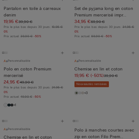
Pantalon en toile à carreaux
Set de pyjama long en coton
denim
Premium mercerisé impr...
19,95 €
34,95 €
39,90 €
69,90 €
Prix le plus bas depuis 30 jours:
19,95 €
Prix le plus bas depuis 30 jours:
34,95 €
0%
0%
Prix actuel:
39,90 €
-50%
Prix actuel:
69,90 €
-50%
Personnalisable
Personnalisable
Polo en coton Premium
Chemise en lin et coton
mercerisé
19,95 €
(-50%)
39,90 €
24,95 €
49,90 €
Nouveautés remisées
Prix le plus bas depuis 30 jours:
24,95 €
0%
+3
Prix actuel:
49,90 €
-50%
+1
Personnalisable
Polo à manches courtes avec
zip en coton Filo Prem...
Chemise en lin et coton