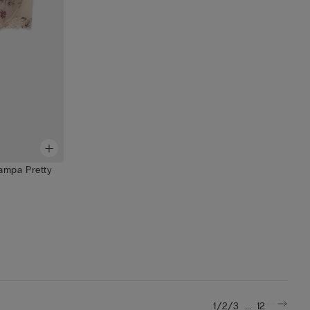
ampa Pretty
/
/
...
1
2
3
12