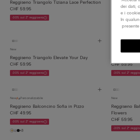
Reggiseno Triangolo Tiziana Lace Perfection
Reggiseno Pu
dei dati,
CHF 59.95
CHF 59.95
e i cooki
-30% sul 2° reggiseno
-30% sul 2° reggi
In qualun
presente 
New
New
Reggiseno Triangolo Elevate Your Day
Reggiseno Bal
CHF 59.95
CHF 59.95
-30% sul 2° reggiseno
-30% sul 2° reggi
New
Personalizzabile
New
Reggiseno Balconcino Sofia in Pizzo
Reggiseno Bal
CHF 49.95
Flowers
CHF 59.95
-30% sul 2° reggiseno
-30% sul 2° reggi
+3