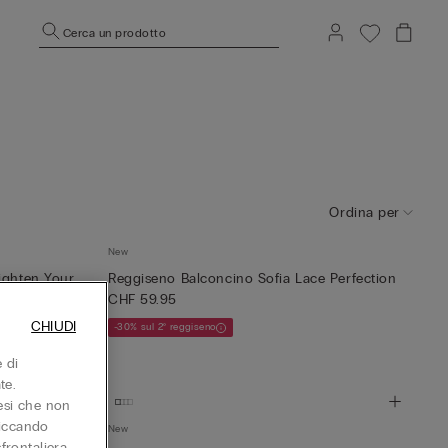
Cerca un prodotto
Ordina per
New
ighten Your
Reggiseno Balconcino Sofia Lace Perfection
CHF 59.95
CHIUDI
-30% sul 2° reggiseno
 di
te.
aesi che non
liccando
New
sfrontaliera