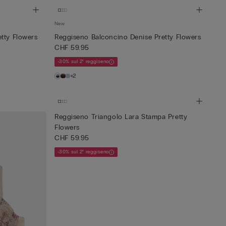
New
tty Flowers
Reggiseno Balconcino Denise Pretty Flowers
CHF 59.95
-30% sul 2° reggiseno
+2
Reggiseno Triangolo Lara Stampa Pretty
Flowers
CHF 59.95
-30% sul 2° reggiseno