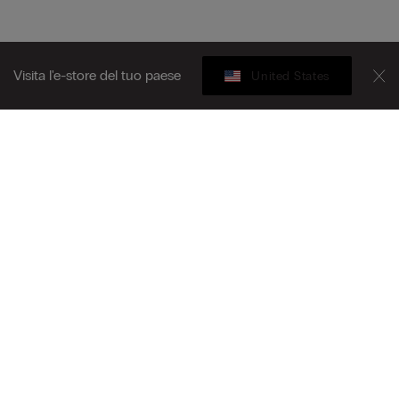
Visita l'e-store del tuo paese
United States
Gift Card
iti alla newsletter per restare aggiornato su
T
à e promozioni