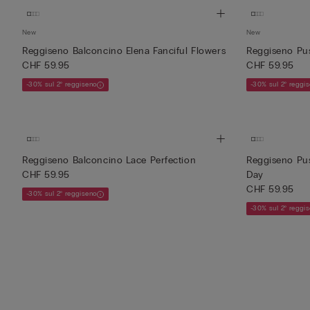
New
New
Reggiseno Balconcino Elena Fanciful Flowers
Reggiseno Pus
CHF 59.95
CHF 59.95
-30% sul 2° reggiseno
-30% sul 2° reggi
Reggiseno Balconcino Lace Perfection
Reggiseno Pus
CHF 59.95
Day
CHF 59.95
-30% sul 2° reggiseno
-30% sul 2° reggi