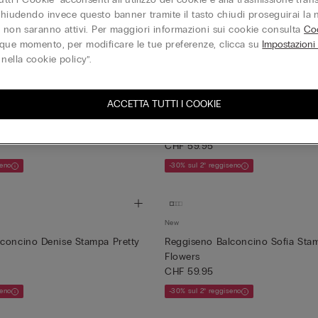
sh-up Monica Lace Perfection
Reggiseno Balconcino a Fascia E
 chiudendo invece questo banner tramite il tasto chiudi proseguirai la
Day
e non saranno attivi. Per maggiori informazioni sui cookie consulta
Coo
CHF 59.95
seno
que momento, per modificare le tue preferenze, clicca su
Impostazioni
-30% sul 2° reggiseno
nella cookie policy”.
ACCETTA TUTTI I COOKIE
New
concino Sofia Wildest Dreams
Reggiseno Push-up Monica Wild
CHF 59.95
seno
-30% sul 2° reggiseno
New
concino Denise Stampa Pretty
Reggiseno Balconcino Sofia Stam
Flowers
CHF 59.95
seno
-30% sul 2° reggiseno