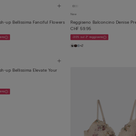
New
h-up Bellissima Fanciful Flowers
Reggiseno Balconcino Denise Pre
CHF 59.95
seno
-30% sul 2° reggiseno
+2
h-up Bellissima Elevate Your
seno