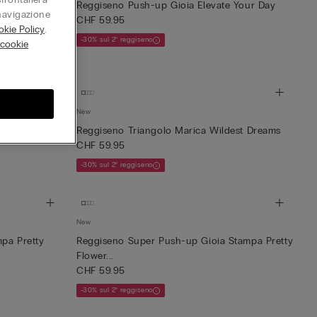
levate Your
Reggiseno Push-up Gioia Elevate Your Day
 navigazione
CHF 59.95
kie Policy
.
-30% sul 2° reggiseno
 cookie
New
est Dreams
Reggiseno Triangolo Marica Wildest Dreams
CHF 59.95
-30% sul 2° reggiseno
New
pa Pretty
Reggiseno Super Push-up Gioia Stampa Pretty
Flower...
CHF 59.95
-30% sul 2° reggiseno