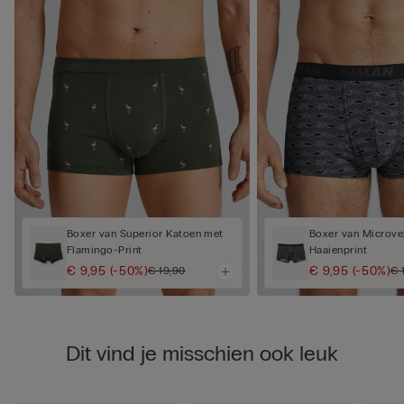
Boxer van Superior Katoen met
Boxer van Microve
Flamingo-Print
Haaienprint
€ 9,95
(-50%)
€ 9,95
(-50%)
€ 19,90
€ 
Dit vind je misschien ook leuk