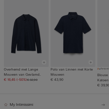
Aanpas
Overhemd met Lange
Polo van Linnen met Korte
Mouwen van Gevlamd
Mouwen
Blouse
Katoen
€ 16,45
(-50%)
€ 43,90
€ 32,90
Katoen
€ 39,9
My Intimissimi