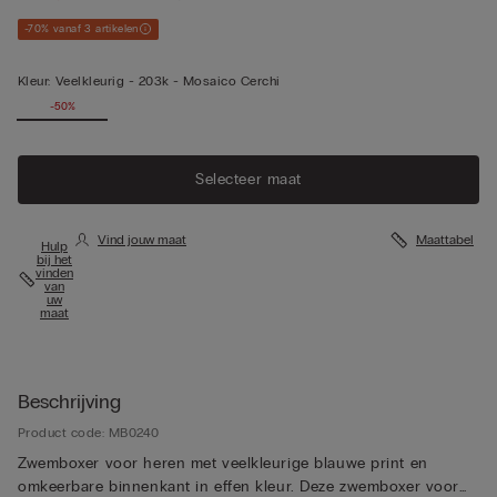
-70% vanaf 3 artikelen
Kleur:
Veelkleurig -
203k - Mosaico Cerchi
-50%
Selecteer maat
Vind jouw maat
Maattabel
Hulp
bij het
vinden
van
uw
maat
Beschrijving
Product code: MB0240
Zwemboxer voor heren met veelkleurige blauwe print en
omkeerbare binnenkant in effen kleur. Deze zwemboxer voor