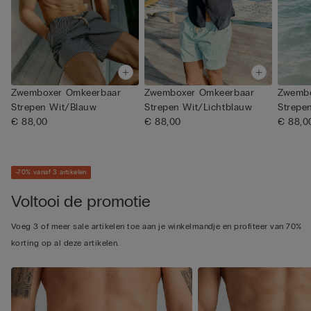
Zwemboxer Omkeerbaar
Zwemboxer Omkeerbaar
Zwembo
Strepen Wit/Blauw
Strepen Wit/Lichtblauw
Strepe
€ 88,00
€ 88,00
€ 88,0
-70% vanaf 3 artikelen
Voltooi de promotie
Voeg 3 of meer sale artikelen toe aan je winkelmandje en profiteer van 70%
korting op al deze artikelen.