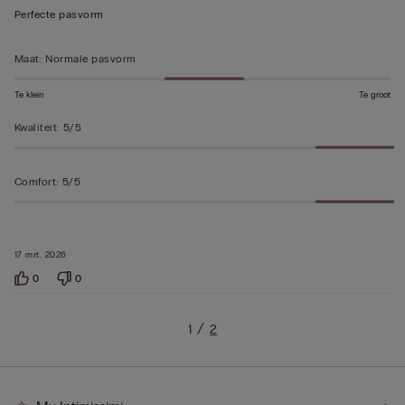
5
Perfecte pasvorm
beoordeeld
Maat
:
Normale pasvorm
Te klein
Te groot
Kwaliteit
:
5/5
Comfort
:
5/5
17 mrt. 2026
0
0
1
2