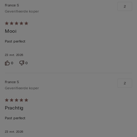
France S
2
Geverifieerde koper
5
Mooi
op
5
Past perfect
beoordeeld
23 mrt. 2026
0
0
France S
2
Geverifieerde koper
5
Prachtig
op
5
Past perfect
beoordeeld
23 mrt. 2026