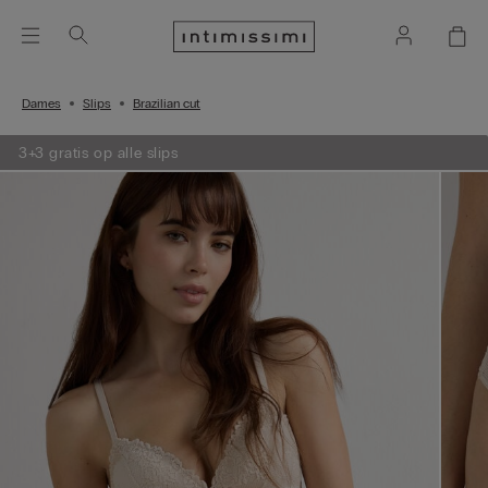
Dames
Slips
Brazilian cut
3+3 gratis op alle slips