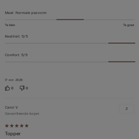
beoordeeld
Maat
:
Normale pasvorm
Te klein
Te groot
Kwaliteit
:
5/5
Comfort
:
5/5
17 mrt. 2026
0
0
Carol V
2
Geverifieerde koper
5
Topper
op