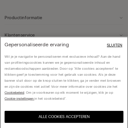
Productinformatie
Klantenservice
Gepersonaliseerde ervaring
SLUITEN
Rechtsgebied
Wil je je navigatie te personaliseren met exclusieve inhoud? Aan de hand
van profileringscookies kunnen we je gepersonaliseerde inhoud en
reclameboodschappen aanbieden. Door op "Alle cookies accepteren" te
Bedrijf
klikken geef je toestemming voor het gebruik van cookies. Als je deze
banner sluit door op de knop sluiten te klikken, ga je verder met browsen
en zijn de cookies niet actief. Voor meer informatie over cookies zie het
Cookiebeleid
. Om je voorkeuren op elk moment te wijzigen, klik je op
CALZEDONIA Finanziaria S.A. Belgium Branch, Avenue Louise 283, box 24, 1050
Cookie-instellingen
in het cookiebeleid".
Bruxelles - 0838055452
ALLE COOKIES ACCEPTEREN
Selecteer maat
Bezoek de online winkel voor
United States
uw land:
Belgium
Nederlands