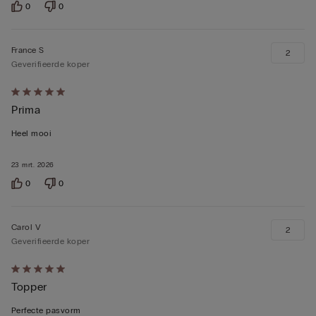
0
0
France S
2
Geverifieerde koper
5
Prima
op
5
Heel mooi
beoordeeld
23 mrt. 2026
0
0
Carol V
2
Geverifieerde koper
5
Topper
op
5
Perfecte pasvorm