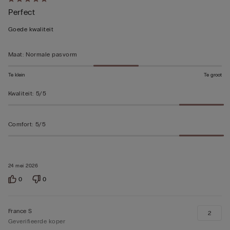
5
Perfect
op
5
Goede kwaliteit
beoordeeld
Maat
:
Normale pasvorm
Te klein
Te groot
Kwaliteit
:
5/5
Comfort
:
5/5
24 mei 2026
0
0
France S
2
Geverifieerde koper