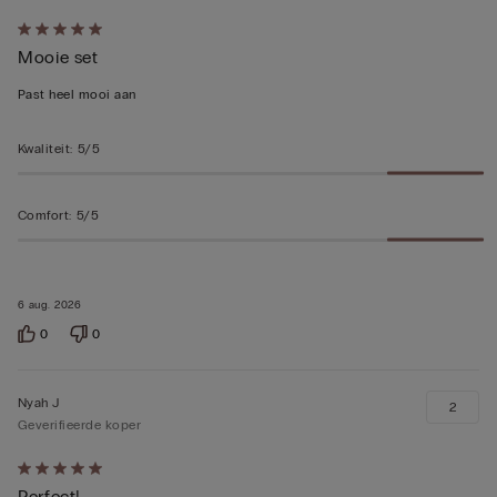
5
Mooie set
op
5
Past heel mooi aan
beoordeeld
Kwaliteit
:
5/5
Comfort
:
5/5
6 aug. 2026
0
0
Nyah J
2
Geverifieerde koper
5
Perfect!