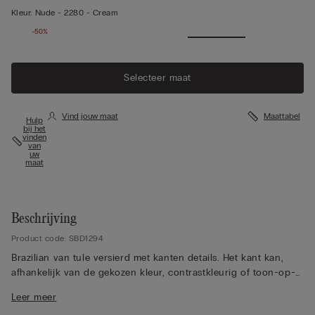
Kleur:
Nude -
2280 - Cream
-50%
Selecteer maat
Vind jouw maat
Maattabel
Hulp
bij het
vinden
van
uw
maat
Beschrijving
Product code: SBD1294
Brazilian van tule versierd met kanten details. Het kant kan,
afhankelijk van de gekozen kleur, contrastkleurig of toon-op-
toon zijn. Kruisje van 100% katoen.
Leer meer
Het model is 175 cm lang en draagt de maat 2 / S.