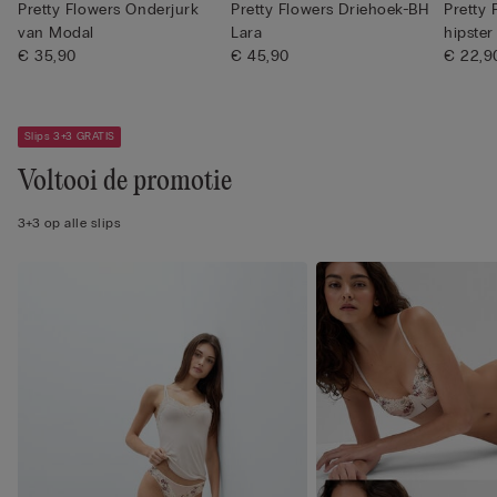
Pretty Flowers Onderjurk
Pretty Flowers Driehoek-BH
Pretty 
van Modal
Lara
hipster
€ 35,90
€ 45,90
€ 22,9
Slips 3+3 GRATIS
Voltooi de promotie
3+3 op alle slips