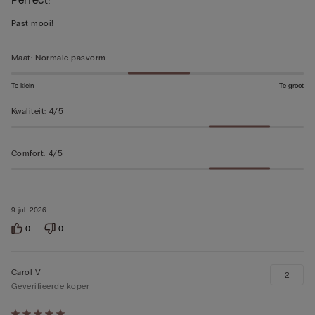
op
5
Past mooi!
beoordeeld
Maat
:
Normale pasvorm
Te klein
Te groot
Kwaliteit
:
4/5
Comfort
:
4/5
9 jul. 2026
0
0
Carol V
2
Geverifieerde koper