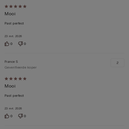
5
Mooi
op
5
Past perfect
beoordeeld
23 mrt. 2026
0
0
France S
2
Geverifieerde koper
5
Mooi
op
5
Past perfect
beoordeeld
23 mrt. 2026
0
0