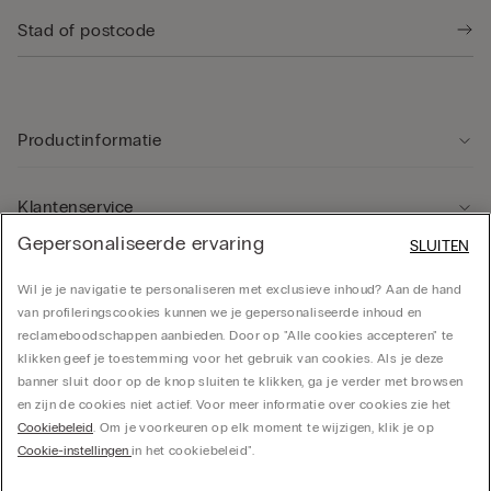
Productinformatie
Klantenservice
Gepersonaliseerde ervaring
SLUITEN
Rechtsgebied
Wil je je navigatie te personaliseren met exclusieve inhoud? Aan de hand
van profileringscookies kunnen we je gepersonaliseerde inhoud en
reclameboodschappen aanbieden. Door op "Alle cookies accepteren" te
Bedrijf
klikken geef je toestemming voor het gebruik van cookies. Als je deze
banner sluit door op de knop sluiten te klikken, ga je verder met browsen
en zijn de cookies niet actief. Voor meer informatie over cookies zie het
Cookiebeleid
. Om je voorkeuren op elk moment te wijzigen, klik je op
CALZEDONIA Finanziaria S.A. Belgium Branch, Avenue Louise 283, box 24, 1050
Cookie-instellingen
in het cookiebeleid".
Bruxelles - 0838055452