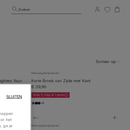
Zoeken
Sorteer op
Nieuw
Aanpasbaar
righten Your
Korte Broek van Zijde met Kant
€ 39,90
Koop 3, krijg er 1 gratis
SLUITEN
+9
chappen
oor het
, ga je
Nieuw
Aanpasbaar