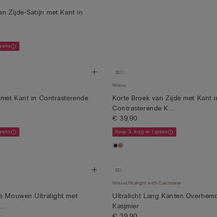
an Zijde-Satijn met Kant in
gratis
Nieuw
 met Kant in Contrasterende
Korte Broek van Zijde met Kant i
Contrasterende K...
€ 39,90
gratis
Koop 3, krijg er 1 gratis
Nieuw
Ultralight with Cashmere
e Mouwen Ultralight met
Ultralicht Lang Kanten Overhem
..
Kasjmier
€ 39,90