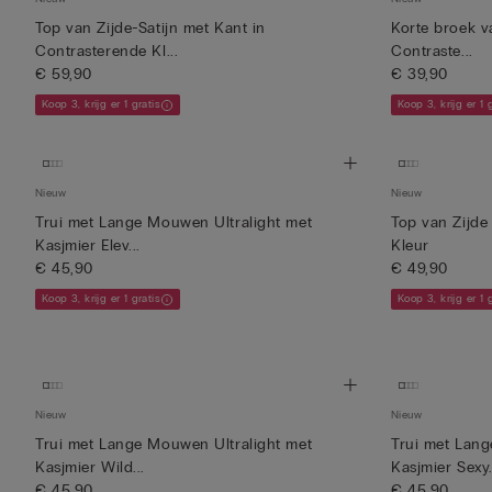
Top van Zijde-Satijn met Kant in
Korte broek v
Contrasterende Kl...
Contraste...
€ 59,90
€ 39,90
Koop 3, krijg er 1 gratis
Koop 3, krijg er 1 
Nieuw
Nieuw
Trui met Lange Mouwen Ultralight met
Top van Zijde
Kasjmier Elev...
Kleur
€ 45,90
€ 49,90
Koop 3, krijg er 1 gratis
Koop 3, krijg er 1 
Nieuw
Nieuw
Trui met Lange Mouwen Ultralight met
Trui met Lang
Kasjmier Wild...
Kasjmier Sexy.
€ 45,90
€ 45,90