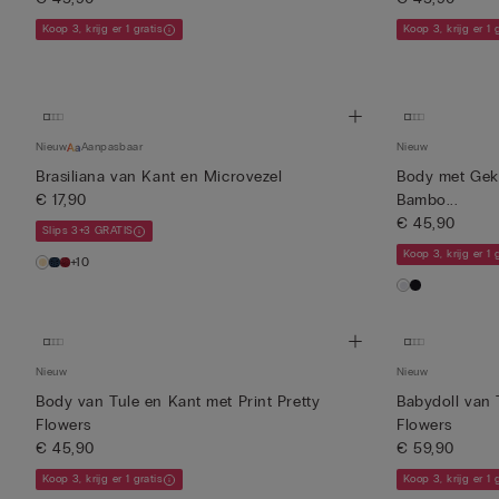
Koop 3, krijg er 1 gratis
Koop 3, krijg er 1 
Nieuw
Aanpasbaar
Nieuw
Brasiliana van Kant en Microvezel
Body met Gekr
€ 17,90
Bambo...
€ 45,90
Slips 3+3 GRATIS
Koop 3, krijg er 1 
+10
Nieuw
Nieuw
Body van Tule en Kant met Print Pretty
Babydoll van 
Flowers
Flowers
€ 45,90
€ 59,90
Koop 3, krijg er 1 gratis
Koop 3, krijg er 1 