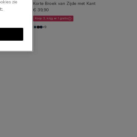
okies zie
Korte Broek van Zijde met Kant
e-
€ 39,90
Koop 3, krijg er 1 gratis
+9