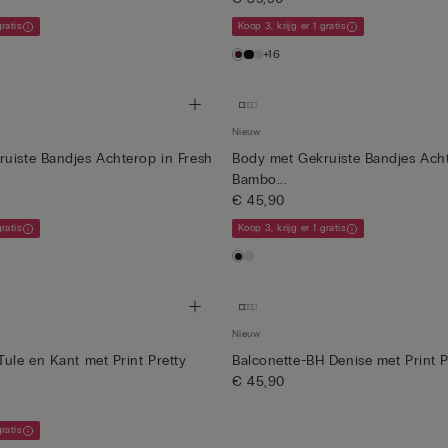
gratis
Koop 3, krijg er 1 gratis
+16
Nieuw
uiste Bandjes Achterop in Fresh
Body met Gekruiste Bandjes Acht
Bambo...
€ 45,90
gratis
Koop 3, krijg er 1 gratis
Nieuw
Tule en Kant met Print Pretty
Balconette-BH Denise met Print P
€ 45,90
gratis