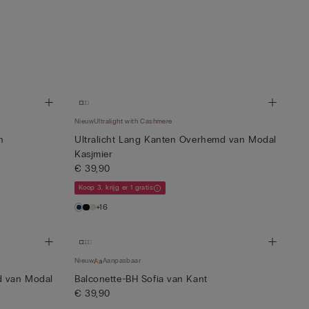
Nieuw
Ultralight with Cashmere
n
Ultralicht Lang Kanten Overhemd van Modal
Kasjmier
€ 39,90
Koop 3, krijg er 1 gratis
+16
Nieuw
Aanpasbaar
d van Modal
Balconette-BH Sofia van Kant
€ 39,90