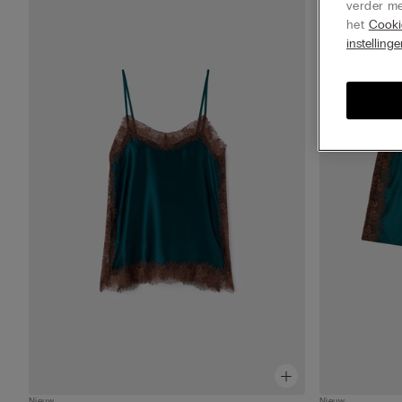
verder me
het
Cooki
instelling
Nieuw
Nieuw