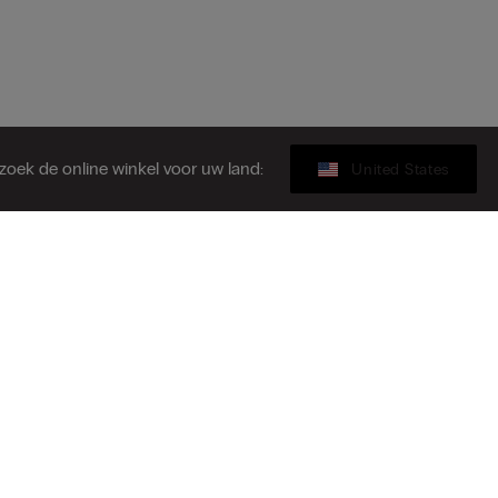
zoek de online winkel voor uw land:
United States
Cadeaukaart