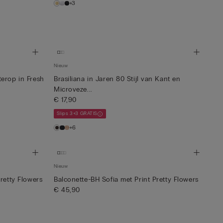
+3
Nieuw
erop in Fresh
Brasiliana in Jaren 80 Stijl van Kant en
Microveze...
€ 17,90
Slips 3+3 GRATIS
+6
Nieuw
retty Flowers
Balconette-BH Sofia met Print Pretty Flowers
€ 45,90