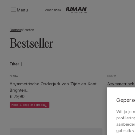
Menu
Voor hem:
Dames
Stoffen
Bestseller
Filter
Nieuw
Nieuw
Asymmetrische Onderjurk van Zijde en Kant
Asymmetrische
Brighten...
Your ...
€ 79,90
€ 49,90
Geperso
Koop 3, krijg er 1 gratis
Koop 3, krijg er 1 
Wil je je
profiler
aanbieden
gebruik v