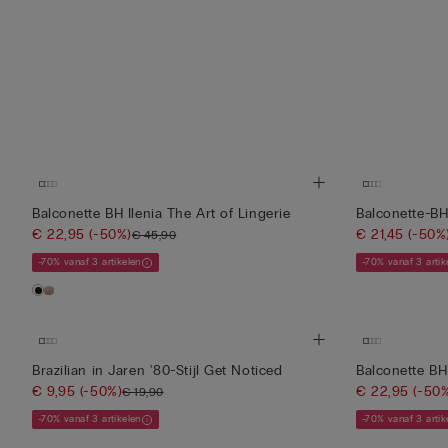
Balconette BH Ilenia The Art of Lingerie
Balconette-BH
€ 22,95
(-50%)
€ 21,45
(-50%
€ 45,90
-70% vanaf 3 artikelen
-70% vanaf 3 artik
Brazilian in Jaren '80-Stijl Get Noticed
Balconette BH
€ 9,95
(-50%)
€ 22,95
(-50
€ 19,90
-70% vanaf 3 artikelen
-70% vanaf 3 artik