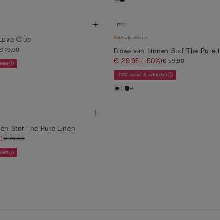
Aanpasbaar
 Love Club
€ 19,90
Bloes van Linnen Stof The Pure 
€ 29,95
(-50%)
€ 59,90
elen
-70% vanaf 3 artikelen
+1
nen Stof The Pure Linen
)
€ 79,90
elen