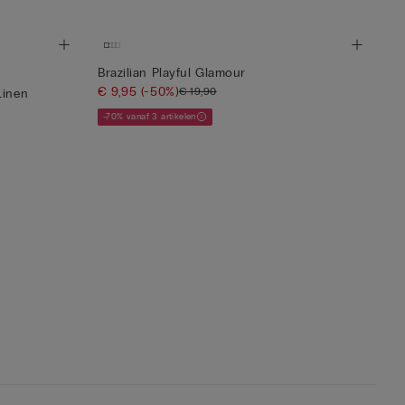
Brazilian Playful Glamour
€ 9,95
(-50%)
€ 19,90
Linen
-70% vanaf 3 artikelen