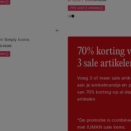
elen
-70% vanaf 3 artikelen
nt Simply Iconic
€ 19,90
70% korting 
elen
3 sale artikel
Voeg 3 of meer sale artik
aan je winkelmandje en p
van 70% korting op al de
artikelen.
*De promotie is combine
met IUMAN sale items.