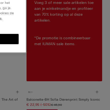
Voeg 3 of meer sale artikelen toe
oor het
, ga je
aan je winkelmandje en profiteer
okies zie
van 70% korting op al deze
e-
artikelen.
*De promotie is combineerbaar
met IUMAN sale items.
l The Art of
Balconette-BH Sofia Dierenprint Simply Iconic
€ 22,95
(-50%)
€ 45,90