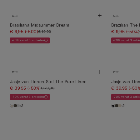
Brasiliana Midsummer Dream
Brazilian The
€ 9,95
(-50%)
€ 9,95
(-50%)
€ 19,90
-70% vanaf 3 artikelen
-70% vanaf 3 artik
Jasje van Linnen Stof The Pure Linen
Jasje van Lin
€ 39,95
(-50%)
€ 39,95
(-50%
€ 79,90
-70% vanaf 3 artikelen
-70% vanaf 3 artik
+2
+2