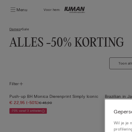
Menu
Voor hem:
Dames
Sale
ALLES -50% KORTING
Toon al
Filter
Push-up BH Monica Dierenprint Simply Iconic
Brazilian in J
€ 22,95
(-50%)
Ic...
€ 45,90
€ 9,95
(-50%)
Geperso
-70% vanaf 3 artikelen
-70% vanaf 3 artik
Wil je je
profiler