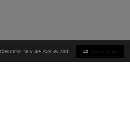
zoek de online winkel voor uw land:
United States
Cadeaukaart