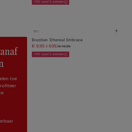
-70% vanaf 3 artikelen
Brazilian Ethereal Embrace
€ 9,95
(-50%)
€ 19,90
vanaf
-70% vanaf 3 artikelen
en
elen toe
rofiteer
ze
erbaar