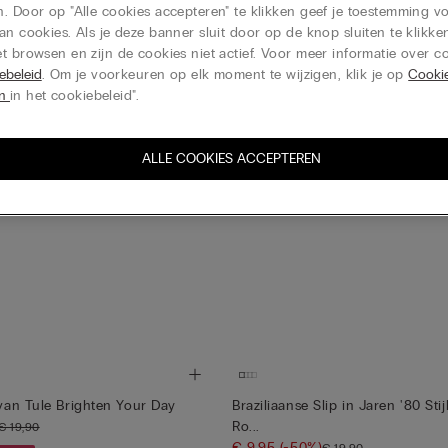
. Door op "Alle cookies accepteren" te klikken geef je toestemming v
an cookies. Als je deze banner sluit door op de knop sluiten te klikken
t browsen en zijn de cookies niet actief. Voor meer informatie over co
ebeleid
. Om je voorkeuren op elk moment te wijzigen, klik je op
Cooki
en
in het cookiebeleid".
ALLE COOKIES ACCEPTEREN
 van Tule Brighten Your Day
Braziliaanse Slip in Jaren '80 Stij
Ro...
€ 19,90
€ 9,95
(-50%)
€ 19,90