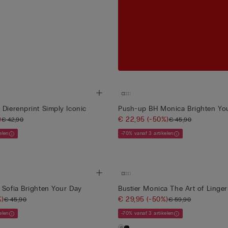
 Dierenprint Simply Iconic
Push-up BH Monica Brighten Yo
)
€ 22,95
(-50%)
€ 42,90
€ 45,90
elen
-70% vanaf 3 artikelen
 Sofia Brighten Your Day
Bustier Monica The Art of Linger
%)
€ 29,95
(-50%)
€ 45,90
€ 59,90
elen
-70% vanaf 3 artikelen