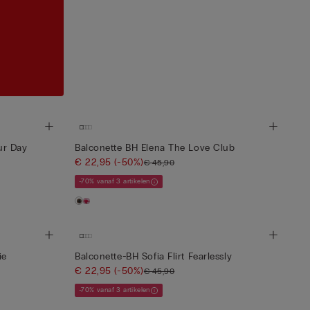
ur Day
Balconette BH Elena The Love Club
€ 22,95
(-50%)
€ 45,90
-70% vanaf 3 artikelen
ie
Balconette-BH Sofia Flirt Fearlessly
€ 22,95
(-50%)
€ 45,90
-70% vanaf 3 artikelen