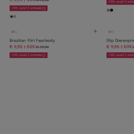
-70% vanaf 3 artik
-70% vanaf 3 artikelen
Brazilian Flirt Fearlessly
Slip Dierenpri
€ 9,95
(-50%)
€ 9,95
(-50%)
€ 19,90
-70% vanaf 3 artikelen
-70% vanaf 3 artik