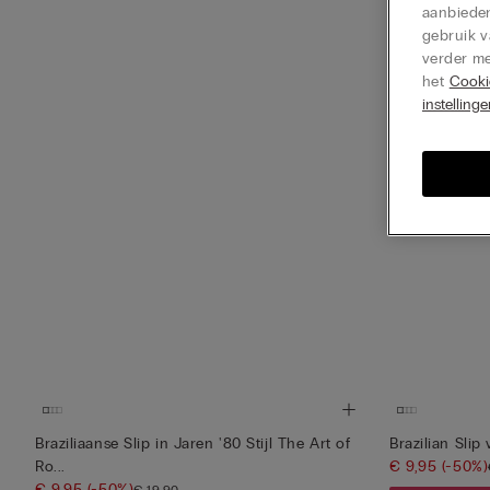
aanbieden
gebruik v
verder me
het
Cooki
instelling
Braziliaanse Slip in Jaren '80 Stijl The Art of
Brazilian Slip
Ro...
€ 9,95
(-50%)
€ 9,95
(-50%)
€ 19,90