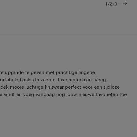
/
/
1
2
3
te upgrade te geven met prachtige lingerie,
ortabele basics in zachte, luxe materialen. Voeg
tdek mooie luchtige knitwear perfect voor een tijdloze
sale vindt en voeg vandaag nog jouw nieuwe favorieten toe