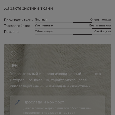
рукавами отличается высокой воздухопроницаемостью и
Характеристики ткани
хорошими терморегулирующими свойствами, поэтому ее
можно носить как с легким пиджаком, так и с летней
футболкой.
Плотная
Очень тонкая
Прочность ткани
Утепленные
Без утепления
Термосвойство
Облегающая
Свободная
Посадка
ЛЕН
Универсальный и экологически чистый, лен — это
натуральное волокно, характеризующееся
гипоаллергенными и дышащими свойствами.
Прохлада и комфорт
Даже в самые жаркие дни лен обеспечит вам
невероятную прохладу и комфорт.