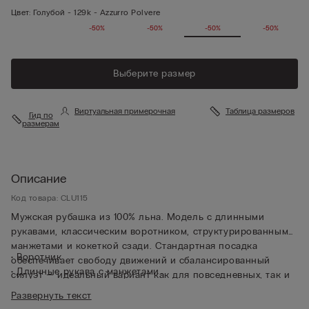
Цвет:
Голубой -
129k - Azzurro Polvere
-50%
-50%
-50%
-50%
Выберите размер
Виртуальная примерочная
Таблица размеров
Гид по
размерам
Описание
Код товара: CLU115
Мужская рубашка из 100% льна. Модель с длинными
рукавами, классическим воротником, структурированными
манжетами и кокеткой сзади. Стандартная посадка
• Воротник
обеспечивает свободу движений и сбалансированный
• Длинные рукава с манжетами
силуэт — идеальный вариант как для повседневных, так и
• Стандартная посадка
для более формальных образов. Благодаря
Развернуть текст
• Рост модели: 185 см. Размер изделия на фотографии: L
100% натуральной ткани эта льняная рубашка с длинными