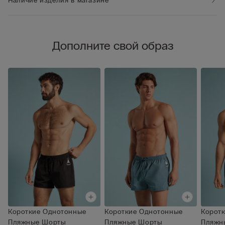
Наличие изделия в магазине
Дополните свой образ
Короткие Однотонные
Короткие Однотонные
Корот
Пляжные Шорты
Пляжные Шорты
Пляжн