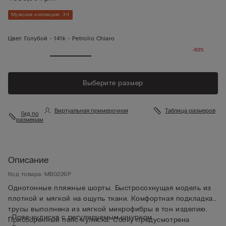
Мужская коллекция: 3+1
Цвет:
Голубой -
141k - Petrolio Chiaro
-50%
Выберите размер
Виртуальная примерочная
Таблица размеров
Гид по
размерам
Описание
Код товара: MB0226P
Однотонные пляжные шорты. Быстросохнущая модель из
плотной и мягкой на ощупь ткани. Комфортная подкладка-
трусы выполнена из мягкой микрофибры в тон изделию.
• Пояс-кулиска с регулируемым шнурком.
Присборенный пояс-кулиска. Сбоку предусмотрена