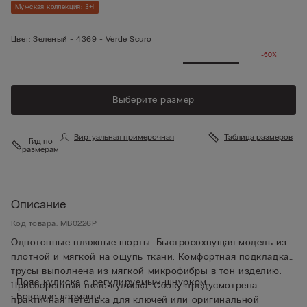
Мужская коллекция: 3+1
Цвет:
Зеленый -
4369 - Verde Scuro
-50%
Выберите размер
Виртуальная примерочная
Таблица размеров
Гид по
размерам
Описание
Код товара: MB0226P
Однотонные пляжные шорты. Быстросохнущая модель из
плотной и мягкой на ощупь ткани. Комфортная подкладка-
трусы выполнена из мягкой микрофибры в тон изделию.
• Пояс-кулиска с регулируемым шнурком.
Присборенный пояс-кулиска. Сбоку предусмотрена
• Боковые карманы.
практичная петелька для ключей или оригинальной