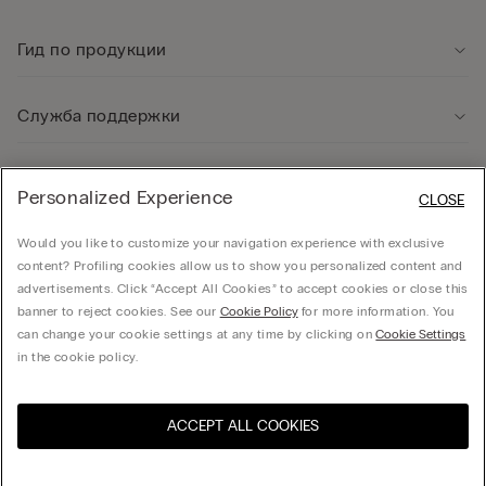
Гид по продукции
Служба поддержки
Юридическая информация
Personalized Experience
CLOSE
Would you like to customize your navigation experience with exclusive
Компания
content? Profiling cookies allow us to show you personalized content and
advertisements. Click “Accept All Cookies” to accept cookies or close this
banner to reject cookies. See our
Cookie Policy
for more information. You
can change your cookie settings at any time by clicking on
Cookie Settings
Общество с ограниченной ответственностью "МНС ИНВЕСТМЕНТ" - 01014, г. Киев,
in the cookie policy.
ул. С.Струтинского, дом 13-15
ACCEPT ALL COOKIES
Посетите интернет-
United States
магазин вашей страны
Украина / ₴
Русский