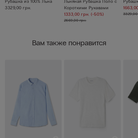
Рубашка из 100% Льна
Льняная Рубашка Поло с
Рубашк
3329,00 грн.
Короткими Рукавами
1663,0
1333,00 грн.
(-50%)
3329,00
2669,00 грн.
Вам также понравится