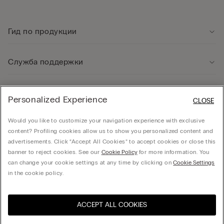
Гид по продукции
Служба поддержки
Юридическая информация
Personalized Experience
CLOSE
Would you like to customize your navigation experience with exclusive
Компания
content? Profiling cookies allow us to show you personalized content and
advertisements. Click “Accept All Cookies” to accept cookies or close this
banner to reject cookies. See our
Cookie Policy
for more information. You
can change your cookie settings at any time by clicking on
Cookie Settings
Общество с ограниченной ответственностью "МНС ИНВЕСТМЕНТ" - 01014, г. Киев,
in the cookie policy.
ул. С.Струтинского, дом 13-15
ACCEPT ALL COOKIES
Выберите размер
Посетите интернет-
United States
магазин вашей страны
Украина / ₴
Русский