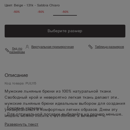
Цвет:
Beige -
131k - Sabbia Chiaro
-50%
-50%
-50%
Выберите размер
Виртуальная примерочная
Таблица размеров
Гид по
размерам
Описание
Код товара: PUL115
Мужские льняные брюки из 100% натуральной ткани.
Свободный крой и невероятно легкая ткань делают эти
мужские льняные брюки идеальным выбором для создания
• Боковые карманы
универсальных и комфортных летних образов. Днем эту
• Для оптимальной посадки выбирайте на размер меньше
модель можно носить с футболкой, а вечером — с
• Рост модели: 185 см. Размер изделия на фотографии: L
рубашкой.
Развернуть текст