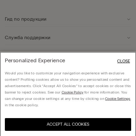
Гид по продукции
Служба поддержки
Юридическая информация
Personalized Experience
CLOSE
Would you like to customize your navigation experience with exclusive
Компания
content? Profiling cookies allow us to show you personalized content and
advertisements. Click “Accept All Cookies” to accept cookies or close this
banner to reject cookies. See our
Cookie Policy
for more information. You
can change your cookie settings at any time by clicking on
Cookie Settings
Общество с ограниченной ответственностью "МНС ИНВЕСТМЕНТ" - 01014, г. Киев,
in the cookie policy.
ул. С.Струтинского, дом 13-15
ACCEPT ALL COOKIES
Выберите размер
Посетите интернет-
United States
магазин вашей страны
Украина / ₴
Русский