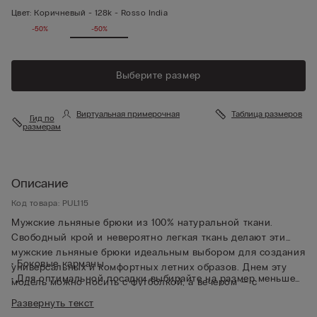
Цвет:
Коричневый -
128k - Rosso India
-50%
-50%
Выберите размер
Виртуальная примерочная
Таблица размеров
Гид по
размерам
Описание
Код товара: PUL115
Мужские льняные брюки из 100% натуральной ткани.
Свободный крой и невероятно легкая ткань делают эти
мужские льняные брюки идеальным выбором для создания
• Боковые карманы
универсальных и комфортных летних образов. Днем эту
• Для оптимальной посадки выбирайте на размер меньше
модель можно носить с футболкой, а вечером — с
• Рост модели: 185 см. Размер изделия на фотографии: L
рубашкой.
Развернуть текст