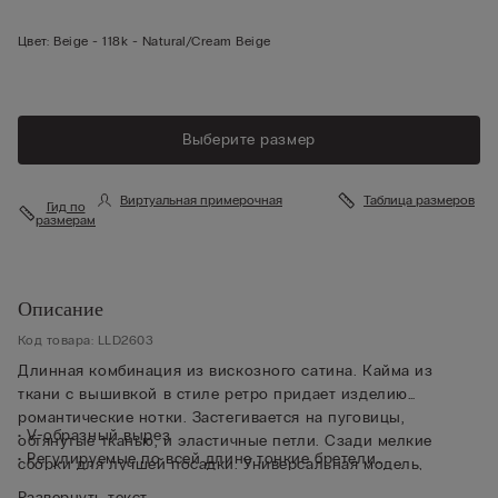
Цвет:
Beige -
118k - Natural/cream Beige
Выберите размер
Виртуальная примерочная
Таблица размеров
Гид по
размерам
Описание
Код товара: LLD2603
Длинная комбинация из вискозного сатина. Кайма из
ткани с вышивкой в стиле ретро придает изделию
романтические нотки. Застегивается на пуговицы,
• V-образный вырез
обтянутые тканью, и эластичные петли. Сзади мелкие
• Регулируемые по всей длине тонкие бретели
сборки для лучшей посадки. Универсальная модель,
• Стандартная посадка
которую можно носить и как одежду для сна, и как
Развернуть текст