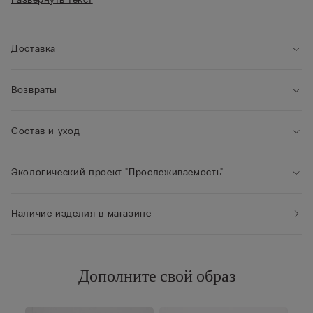
• Рост модели: 175 см. Размер изделия на фотографии: 2 / S
красивое платье.
Доставка
Возвраты
Состав и уход
Экологический проект "Прослеживаемость"
Наличие изделия в магазине
Дополните свой образ