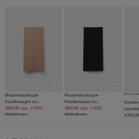
Bridal coll
Моделирующая
Моделирующая
Комбинация из
Комбинация из
Комбин
Микрофибры Без Швов
1199,00 грн.
(-70%)
Микрофибры Без Швов
1199,00 грн.
(-70%)
кружев
3999,00 грн.
3999,00 грн.
4399,0