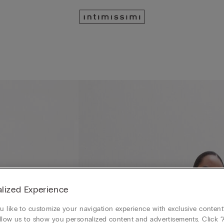
lized Experience
 like to customize your navigation experience with exclusive content?
llow us to show you personalized content and advertisements. Click “