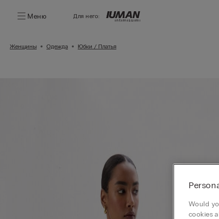
Меню
Для него:
Женщины
Одежда
Юбки / Платья
Persona
Would you
cookies a