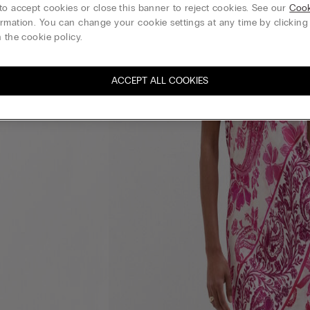
to accept cookies or close this banner to reject cookies. See our
Cook
rmation. You can change your cookie settings at any time by clickin
 the cookie policy.
ACCEPT ALL COOKIES