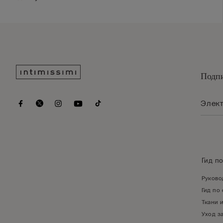
Подпи
Гид п
Руково
Гид по
Ткани 
Уход з