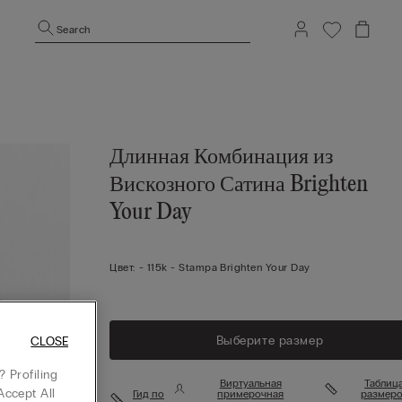
Search
Длинная Комбинация из
Вискозного Сатина Brighten
Your Day
Цвет:
-
115k - Stampa Brighten Your Day
Выберите размер
CLOSE
 Profiling
Виртуальная
Таблиц
Accept All
Гид по
примерочная
размеро